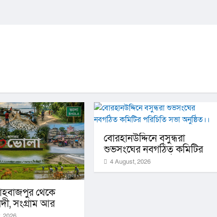
বোরহানউদ্দিনে বসুন্ধরা
শুভসংঘের নবগঠিত কমিটির
পরিচিতি সভা অনুষ্ঠিত।।
4 August, 2026
শাহবাজপুর থেকে
দী, সংগ্রাম আর
ার ইতিহাস
, 2026