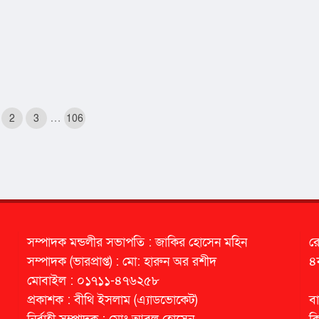
…
2
3
106
সম্পাদক মন্ডলীর সভাপতি : জাকির হোসেন মহিন
র
সম্পাদক (ভারপ্রাপ্ত) : মো: হারুন অর রশীদ
৪
মোবাইল : ০১৭১১-৪৭৬২৫৮
প্রকাশক : বীথি ইসলাম (এ্যাডভোকেট)
বা