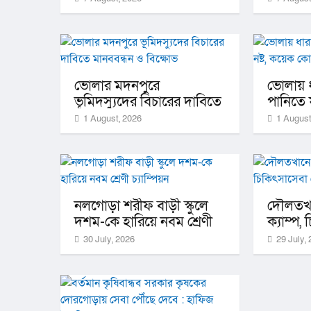
উপকূলের অর্থনীতি
ভোলার মদনপুরে
ভোলায় ধ
ভূমিদস্যুদের বিচারের দাবিতে
পানিতে 
মানববন্ধন ও বিক্ষোভ
কোটি টা
1 August, 2026
1 August
নলগোড়া শরীফ বাড়ী স্কুলে
দৌলতখান
দশম-কে হারিয়ে নবম শ্রেণী
ক্যাম্প,
চ্যাম্পিয়ন
১৫০ রো
30 July, 2026
29 July, 