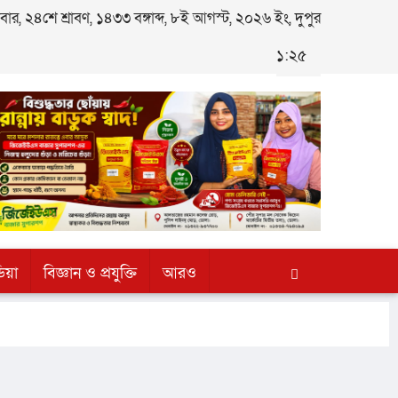
র, ২৪শে শ্রাবণ, ১৪৩৩ বঙ্গাব্দ, ৮ই আগস্ট, ২০২৬ ইং, দুপুর
১:২৫
িয়া
বিজ্ঞান ও প্রযুক্তি
আরও