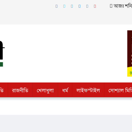
আজঃ শনিবা
তি
রাজনীতি
খেলাধুলা
ধর্ম
লাইফস্টাইল
সোশ্যাল মিড