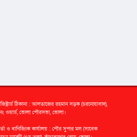
েজিষ্ট্রার্ড ঠিকানা : আলতাজের রহমান সড়ক (চরনোয়াবাদ),
নং ওয়ার্ড, ভোলা পৌরসভা, ভোলা।
র্তা ও বাণিজ্যিক কার্যালয় : পৌর সুপার মল (সাবেক