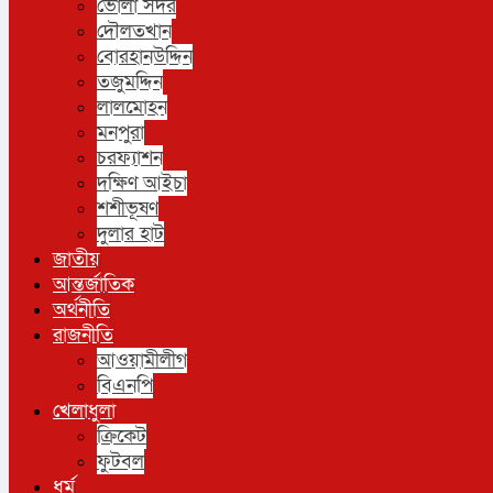
ভোলা সদর
দৌলতখান
বোরহানউদ্দিন
তজুমদ্দিন
লালমোহন
মনপুরা
চরফ্যাশন
দক্ষিণ আইচা
শশীভূষণ
দুলার হাট
জাতীয়
আন্তর্জাতিক
অর্থনীতি
রাজনীতি
আওয়ামীলীগ
বিএনপি
খেলাধুলা
ক্রিকেট
ফুটবল
ধর্ম