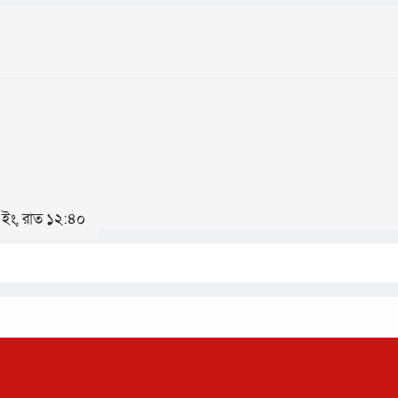
৬ ইং, রাত ১২:৪০