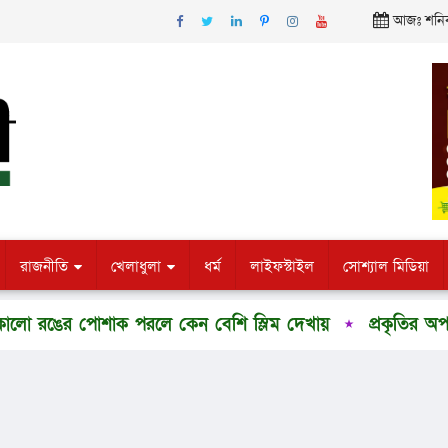
আজঃ শনিবা
রাজনীতি
খেলাধুলা
ধর্ম
লাইফস্টাইল
সোশ্যাল মিডিয়া
রঙের পোশাক পরলে কেন বেশি স্লিম দেখায়
প্রকৃতির অপার সৌ