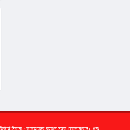
জিষ্ট্রার্ড ঠিকানা : আলতাজের রহমান সড়ক (চরনোয়াবাদ), ৪নং