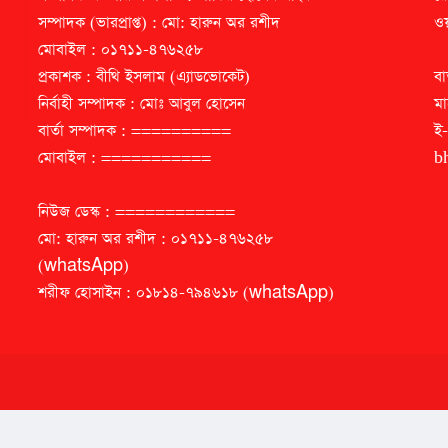
সম্পাদক (ভারপ্রাপ্ত) : মো: হারুন অর রশীদ
ওয়
মোবাইল : ০১৭১১-৪৭৬২৫৮
প্রকাশক : বীথি ইসলাম (এ্যাডভোকেট)
বা
নির্বাহী সম্পাদক : মোঃ আবুল হোসেন
মা
বার্তা সম্পাদক : ==========
ই
মোবাইল : ===========
b
নিউজ ডেস্ক : ============
মো: হারুন অর রশীদ : ০১৭১১-৪৭৬২৫৮
(whatsApp)
শরীফ হোসাইন : ০১৮১৪-৭৯৪৬১৮ (whatsApp)
আমাদের সাইটের কোন বিষয়বস্তু অনুমতি ছাড়া কপি করা দণ্ডনীয় অপরাধ।