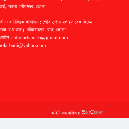
ার্ড, ভোলা পৌরসভা, ভোলা।
র্তা ও বাণিজ্যিক কার্যালয় : পৌর সুপার মল (সাবেক কিচেন
র্কেট (৪য় তলা), কাঁচাবাজার রোড, ভোলা।
-মেইল :
bholarbani16@gmail.com
holarbani@yahoo.com
আইটি সহযোগিতায়