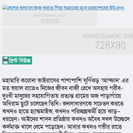
মহামারি করোনা ভাইরাসের পাশাপাশি ঘূর্ণিঝড় ‘আম্ফান’ এর 
মত ভয়াল রাতেও নিজের জীবন বাজী রেখে অসহায় গরীব-
দুঃখী মানুষের সহযোগিতায় প্রত্যন্ত গ্রামের অজ পাড়াগাঁয়ে 
অবিরাম ছুটে চলেছেন তিনি। জনসাধারণকে সচেতন করতে 
কখনও হাতে হ্যান্ডমাইক, কখনও পরিচ্ছন্নকর্মী হয়ে ঝাড়– 
ধরছেন। আইনের শাসন প্রতিষ্ঠায় কখনও অবৈধ দখল উচ্ছেদে 
কর্দমাক্ত খালে নেমে পড়েছেন। আবার কখনও গভীর রাতে 