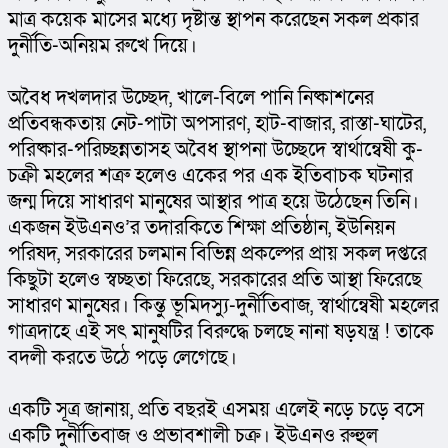
মাত্র কয়েক মাসের মধ্যে দৃষ্টান্ত স্থাপন করেছেন সকল প্রকার 
দুর্নীতি-অনিয়ম রুখে দিয়ে।
অবৈধ দখলদার উচ্ছেদ, খালে-বিলে পানি নিষ্কাশনের 
প্রতিবন্ধকতায় নেট-পাটা অপসারণ, হাট-বাজার, রাস্তা-ঘাটের, 
পরিষ্কার-পরিচ্ছন্নতাসহ অবৈধ স্থাপনা উচ্ছেদে স্বার্থান্বেষী কু-
চক্রী মহলের শত্রু হলেও একের পর এক ইতিবাচক ঘটনার 
জন্ম দিয়ে সাধারণ মানুষের আস্থার পাত্র হয়ে উঠেছেন তিনি। 
একজন ইউএনও’র তদারকিতে শিক্ষা প্রতিষ্ঠান, ইউনিয়ন 
পরিষদ, সরকারের চলমান বিভিন্ন প্রকল্পের প্রায় সকল দপ্তরে 
কিছুটা হলেও স্বচ্ছতা ফিরেছে, সরকারের প্রতি আস্থা ফিরেছে 
সাধারণ মানুষের। কিন্তু ভূমিদস্যু-দুর্নীতিবাজ, স্বার্থান্বেষী মহলের 
গাত্রদাহে এই সৎ মানুষটির বিরুদ্ধে চলছে নানা ষড়যন্ত্র ! তাকে 
বদলী করতে উঠে পড়ে লেগেছে।
একটি সূত্র জানায়, প্রতি বছরই এসময় এলেই নড়ে চড়ে বসে 
একটি দুর্নীতিবাজ ও প্রভাবশালী চক্র। ইউএনও রুহুল 