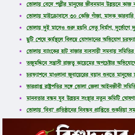
ভোলায় বেদে পল্লীর মানুষের জীবনমান উন্নয়নে কাজ কর
ধর্ম
লাইফস্টাইল
ভোলায় মাইক্রোবাসে ৩০ কেজি গাঁজা, মাদক কারবার
সোশ্যাল মিডিয়া
বিজ্ঞান ও প্রযুক্তি
ভোলায় দুই মাসেও শুরু হয়নি সেতু নির্মাণ, দুর্ভোগে 
আরও
ছুটি শেষে কর্মস্থলে বিলম্বে যোগদানের অভিযোগ চরফ্যা
ভোলায় ব্যাংকের হাট বাজার ব্যবসায়ী সমবায় সমিতির নি
তজুমদ্দিনে সন্ত্রাসী রাজত্ব কায়েমের অপচেষ্টার অভিয
চরফ্যাশনে মাওলানা জুবায়েরের বয়ান শুনতে মানুষের
ভারপ্রাপ্ত রাষ্ট্রপতির সঙ্গে ভোলা জেলা আইনজীবী সমিত
মানবতার বন্ধন যুব উন্নয়ন সংস্থার নতুন কমিটি ঘোষণ
ভোলায় ‘বিবা’ প্রতিষ্ঠানের নিবন্ধন প্রাপ্তিতে শুকরিয়