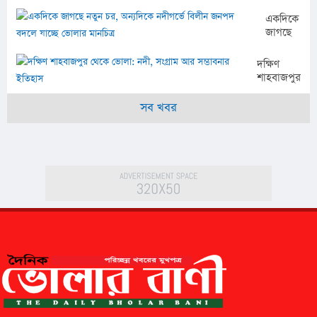
সৌন্দর্যের
সদস্যের
ভাণ্ডার
প্রতিনিধি দল
একদিকে
ভোলা,
জাগছে
পর্যটনের
নতুন
নতুন
চর,
দক্ষিণ
সম্ভাবনায়
অন্যদিকে
শাহবাজপুর
বদলে
নদীগর্ভে
থেকে
যেতে
বিলীন
ভোলা:
সব খবর
পারে
জনপদ
নদী,
উপকূলের
বদলে
সংগ্রাম
অর্থনীতি
যাচ্ছে
আর
ভোলার
সম্ভাবনার
মানচিত্র
ইতিহাস