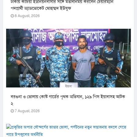
ঢাকায় কাচিয়া ইউনিয়নবাসীর সঙ্গে মতবিনিময় করলেন চেয়ারম্যান
পদপ্রার্থী অ্যাডভোকেট মোহাম্মদ ইউসুফ
8 August, 2026
বরগুনা ও ভোলায় কোস্ট গার্ডের পৃথক অভিযান, ১২৯ পিস ইয়াবাসহ আটক
২
7 August, 2026