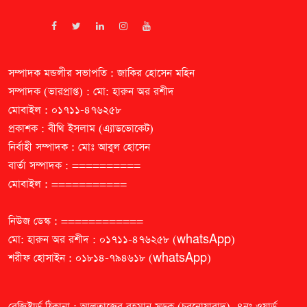
সম্পাদক মন্ডলীর সভাপতি : জাকির হোসেন মহিন
সম্পাদক (ভারপ্রাপ্ত) : মো: হারুন অর রশীদ
মোবাইল : ০১৭১১-৪৭৬২৫৮
প্রকাশক : বীথি ইসলাম (এ্যাডভোকেট)
নির্বাহী সম্পাদক : মোঃ আবুল হোসেন
বার্তা সম্পাদক : ==========
মোবাইল : ===========
নিউজ ডেস্ক : ============
মো: হারুন অর রশীদ : ০১৭১১-৪৭৬২৫৮ (whatsApp)
শরীফ হোসাইন : ০১৮১৪-৭৯৪৬১৮ (whatsApp)
রেজিষ্ট্রার্ড ঠিকানা : আলতাজের রহমান সড়ক (চরনোয়াবাদ), ৪নং ওয়ার্ড,