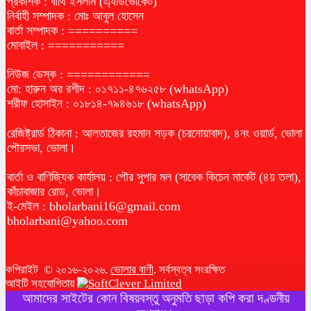
প্রকাশক : বীথি ইসলাম (এ্যাডভোকেট)
নির্বাহী সম্পাদক : মোঃ আবুল হোসেন
বার্তা সম্পাদক : ==========
মোবাইল : ===========
নিউজ ডেস্ক : ============
মো: হারুন অর রশীদ : ০১৭১১-৪৭৬২৫৮ (whatsApp)
শরীফ হোসাইন : ০১৮১৪-৭৯৪৬১৮ (whatsApp)
রেজিষ্ট্রার্ড ঠিকানা : আলতাজের রহমান সড়ক (চরনোয়াবাদ), ৪নং ওয়ার্ড, ভোলা
পৌরসভা, ভোলা।
বার্তা ও বাণিজ্যিক কার্যালয় : পৌর সুপার মল (সাবেক কিচেন মার্কেট (৪য় তলা),
কাঁচাবাজার রোড, ভোলা।
ই-মেইল :
bholarbani16@gmail.com
bholarbani@yahoo.com
কপিরাইট © ২০১৬-২০২৬.
ভোলার বাণী
. সর্বস্বত্ব সংরক্ষিত
আইটি সহযোগিতায়
আমাদের সাইটের কোন বিষয়বস্তু অনুমতি ছাড়া কপি করা দণ্ডনীয়