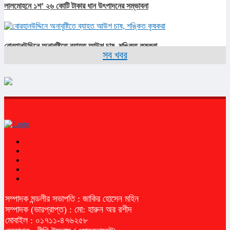
লালমোহনে ১শ’ ২৬ কোটি টাকার ধান উৎপাদনের সম্ভাবনা
বোরহানউদ্দিনে অনাবৃষ্টিতে ব্যাহত আউশ চাষ, শঙ্কিত কৃষকরা
সব খবর
সম্পাদক মন্ডলীর সভাপতি : জাকির হোসেন মহিন
সম্পাদক (ভারপ্রাপ্ত) : মো: হারুন অর রশীদ
মোবাইল : ০১৭১১-৪৭৬২৫৮