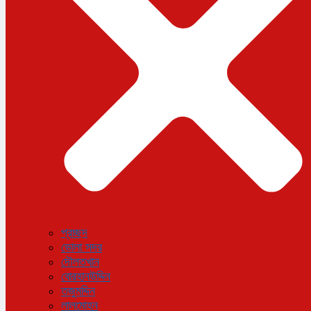
বিজ্ঞান ও প্রযুক্তি
আরও
বিনোদন
বিশেষ প্রতিবেদন
শেয়ার বাজার
বিচিত্র সংবাদ
সাক্ষাৎকার
সড়ক দুর্ঘটনা
অপরাধ
প্রচ্ছদ
ভোলা সদর
দৌলতখান
বোরহানউদ্দিন
তজুমদ্দিন
লালমোহন