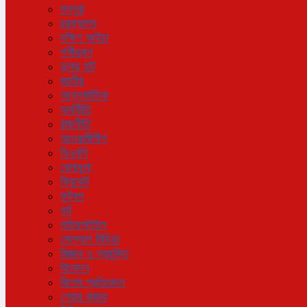
মনপুরা
চরফ্যাশন
দক্ষিণ আইচা
শশীভূষণ
দুলার হাট
জাতীয়
আন্তর্জাতিক
অর্থনীতি
রাজনীতি
আওয়ামীলীগ
বিএনপি
খেলাধুলা
ক্রিকেট
ফুটবল
ধর্ম
লাইফস্টাইল
সোশ্যাল মিডিয়া
বিজ্ঞান ও প্রযুক্তি
বিনোদন
বিশেষ প্রতিবেদন
শেয়ার বাজার