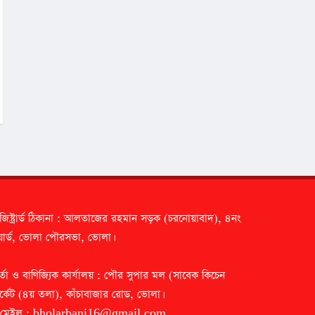
জিষ্ট্রার্ড ঠিকানা : আলতাজের রহমান সড়ক (চরনোয়াবাদ), ৪নং
ার্ড, ভোলা পৌরসভা, ভোলা।
র্তা ও বাণিজ্যিক কার্যালয় : পৌর সুপার মল (সাবেক কিচেন
র্কেট (৪য় তলা), কাঁচাবাজার রোড, ভোলা।
-মেইল :
bholarbani16@gmail.com