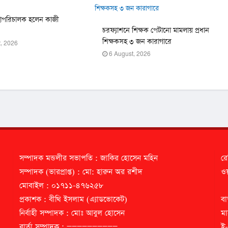
হাপরিচালক হলেন কাজী
চরফ্যাশনে শিক্ষক পেটানো মামলায় প্রধান
শিক্ষকসহ ৩ জন কারাগারে
, 2026
6 August, 2026
সম্পাদক মন্ডলীর সভাপতি : জাকির হোসেন মহিন
রে
সম্পাদক (ভারপ্রাপ্ত) : মো: হারুন অর রশীদ
ওয়
মোবাইল : ০১৭১১-৪৭৬২৫৮
প্রকাশক : বীথি ইসলাম (এ্যাডভোকেট)
বা
নির্বাহী সম্পাদক : মোঃ আবুল হোসেন
মা
বার্তা সম্পাদক : ==========
ই