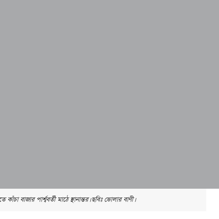
কাঁচা বাজার পার্শ্ববর্তী মাঠে স্থানান্তর। ছবিঃ ভোলার বাণী।