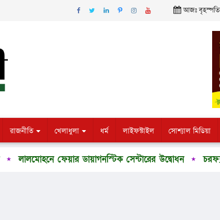
আজঃ বৃহস্পতিব
রাজনীতি
খেলাধুলা
ধর্ম
লাইফস্টাইল
সোশ্যাল মিডিয়া
ালমোহনে ফেয়ার ডায়াগনস্টিক সেন্টারের উদ্বোধন
চরফ্যাশনে শ