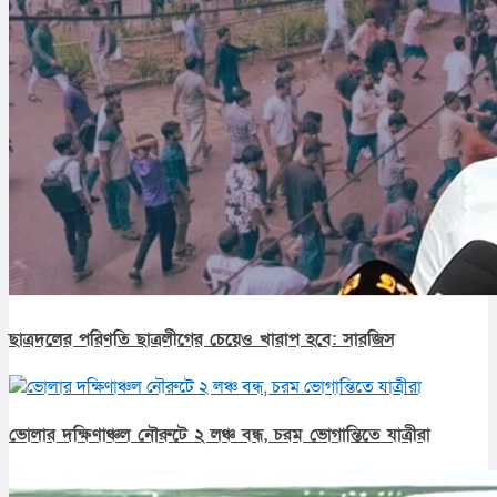
ছাত্রদলের পরিণতি ছাত্রলীগের চেয়েও খারাপ হবে: সারজিস
ভোলার দক্ষিণাঞ্চল নৌরুটে ২ লঞ্চ বন্ধ, চরম ভোগান্তিতে যাত্রীরা