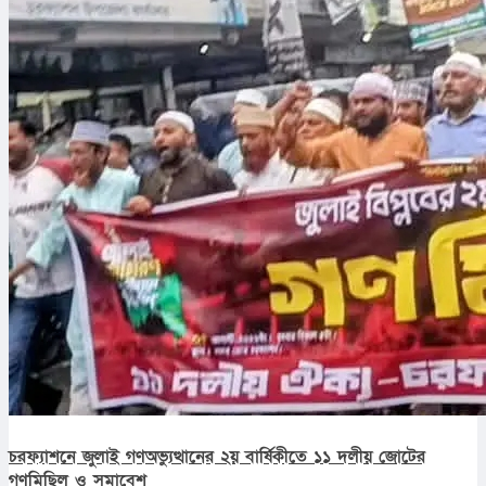
চরফ্যাশনে জুলাই গণঅভ্যুত্থানের ২য় বার্ষিকীতে ১১ দলীয় জোটের
গণমিছিল ও সমাবেশ