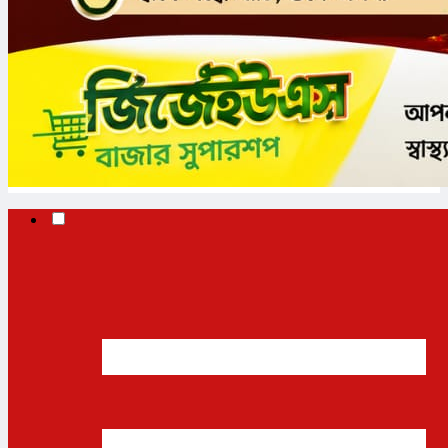
✕
✕
✕
প্রচ্ছদ
ভোলা
জাতীয়
আন্তর্জাতিক
অর্থনীতি
রাজনীতি
খেলাধুলা