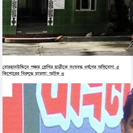
বোরহানউদ্দিনে পঞ্চম শ্রেণির ছাত্রীকে সংঘবদ্ধ ধর্ষণের অভিযোগ, ৫
কিশোরের বিরুদ্ধে মামলা; আটক ৩