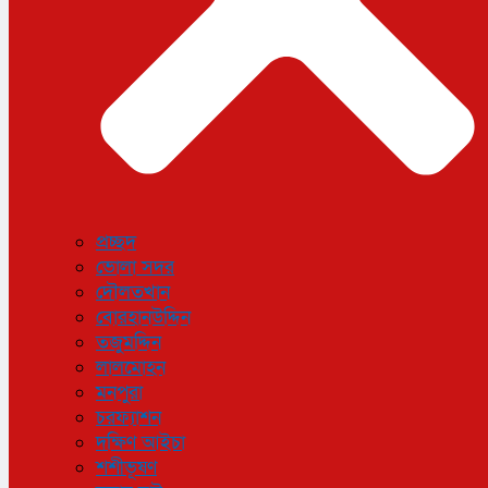
প্রচ্ছদ
ভোলা সদর
দৌলতখান
বোরহানউদ্দিন
তজুমদ্দিন
লালমোহন
মনপুরা
চরফ্যাশন
দক্ষিণ আইচা
শশীভূষণ