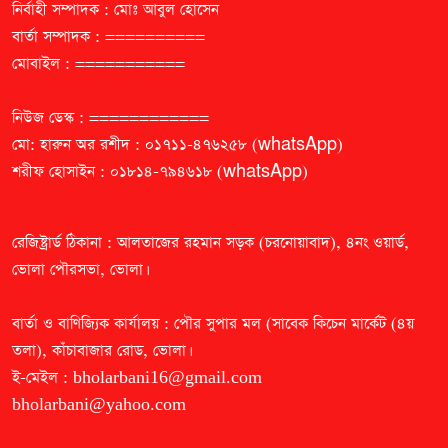
নির্বাহী সম্পাদক : মোঃ আবুল হোসেন
বার্তা সম্পাদক : ==========
মোবাইল : ===========
নিউজ ডেস্ক : ============
মো: হারুন অর রশীদ : ০১৭১১-৪৭৬২৫৮ (whatsApp)
শরীফ হোসাইন : ০১৮১৪-৭৯৪৬১৮ (whatsApp)
রেজিষ্ট্রার্ড ঠিকানা : আলতাজের রহমান সড়ক (চরনোয়াবাদ), ৪নং ওয়ার্ড,
ভোলা পৌরসভা, ভোলা।
বার্তা ও বাণিজ্যিক কার্যালয় : পৌর সুপার মল (সাবেক কিচেন মার্কেট (৪য়
তলা), কাঁচাবাজার রোড, ভোলা।
ই-মেইল :
bholarbani16@gmail.com
bholarbani@yahoo.com