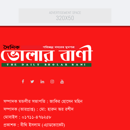
সম্পাদক মন্ডলীর সভাপতি : জাকির হোসেন মহিন
সম্পাদক (ভারপ্রাপ্ত) : মো: হারুন অর রশীদ
মোবাইল : ০১৭১১-৪৭৬২৫৮
প্রকাশক : বীথি ইসলাম (এ্যাডভোকেট)