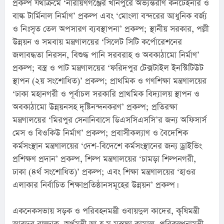
প্রকল্প যথাক্রমে ‘নারায়ণগঞ্জের খানপুরে অভ্যন্তরীণ কনটেইনার ও 
বাল্ক টার্মিনাল নির্মাণ’ প্রকল্প এবং ‘মোংলা বন্দরের আধুনিক বর্জ্য 
ও নিঃসৃত তেল অপসারণ ব্যবস্থাপনা’ প্রকল্প; স্থানীয় সরকার, পল্লী 
উন্নয়ন ও সমবায় মন্ত্রণালয়ের ‘সিলেট সিটি কর্পোরেশনের 
জলাবদ্ধতা নিরসন, বিশুদ্ধ পানি সরবরাহ ও অবকাঠামো নির্মাণ’ 
প্রকল্প; বস্ত্র ও পাট মন্ত্রণালয়ের ‘ফরিদপুর টেক্সটাইল ইনস্টিটিউট 
স্থাপন (২য় সংশোধিত)’ প্রকল্প; প্রাথমিক ও গণশিক্ষা মন্ত্রণালয়ের 
‘ঢাকা মহানগরী ও পূর্বাচল সরকারি প্রাথমিক বিদ্যালয় স্থাপন ও 
অবকাঠামো উন্নয়নসহ দৃষ্টিনন্দনকরণ’ প্রকল্প; প্রতিরক্ষা 
মন্ত্রণালয়ের ‘মিরপুর সেনানিবাসে ডিএসসিএসসি’র জন্য অফিসার্স 
মেস ও বিওকিউ নির্মাণ’ প্রকল্প; প্রবাসীকল্যাণ ও বৈদেশিক 
কর্মসংস্থান মন্ত্রণালয়ের ‘দেশ-বিদেশে কর্মসংস্থানের জন্য ড্রাইভিং 
প্রশিক্ষণ প্রদান’ প্রকল্প, শিল্প মন্ত্রণালয়ের ‘চামড়া শিল্পনগরী, 
ঢাকা (৪র্থ সংশোধিত)’ প্রকল্প; এবং শিক্ষা মন্ত্রণালয়ের ‘হাওর 
এলাকার নির্বাচিত শিক্ষাপ্রতিষ্ঠানসমূহের উন্নয়ন’ প্রকল্প।
একনেকসভায় সড়ক ও পরিবহনমন্ত্রী ওবায়দুল কাদের, কৃষিমন্ত্রী 