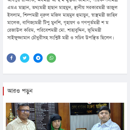
আবদুর রাজ্জাক, অর্থমন্ত্রী আ হ ম মুস্তফা কামাল, পরিকল্পনামন্ত্রী 
এমএ মান্নান, তথ্যমন্ত্রী হাছান মাহমুদ, স্থানীয় সরকারমন্ত্রী তাজুল 
ইসলাম, শিল্পমন্ত্রী নূরুল মজিদ মাহমুদ হুমায়ুন, স্বাস্থমন্ত্রী জাহিদ 
মালেক, বাণিজ্যমন্ত্রী টিপু মুনশি, গৃহায়ণ ও গণপূর্তমন্ত্রী শ ম 
রেজাউল করিম, পরিবেশমন্ত্রী মো. শাহাবুদ্দিন, ভূমিমন্ত্রী 
সাইফুজ্জামান চৌধুরীসহ সংশ্লিষ্ট মন্ত্রী ও সচিব উপস্থিত ছিলেন।
আরও পড়ুন