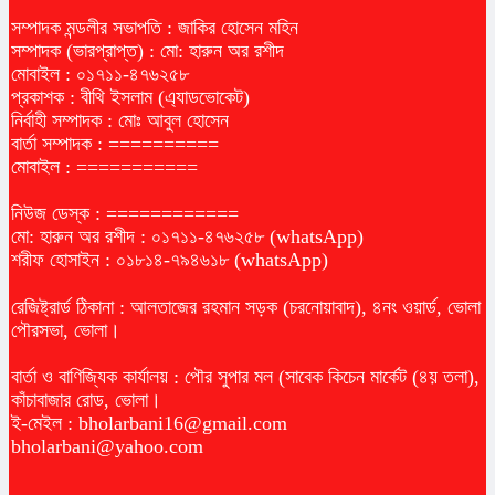
সম্পাদক মন্ডলীর সভাপতি : জাকির হোসেন মহিন
সম্পাদক (ভারপ্রাপ্ত) : মো: হারুন অর রশীদ
মোবাইল : ০১৭১১-৪৭৬২৫৮
প্রকাশক : বীথি ইসলাম (এ্যাডভোকেট)
নির্বাহী সম্পাদক : মোঃ আবুল হোসেন
বার্তা সম্পাদক : ==========
মোবাইল : ===========
নিউজ ডেস্ক : ============
মো: হারুন অর রশীদ : ০১৭১১-৪৭৬২৫৮ (whatsApp)
শরীফ হোসাইন : ০১৮১৪-৭৯৪৬১৮ (whatsApp)
রেজিষ্ট্রার্ড ঠিকানা : আলতাজের রহমান সড়ক (চরনোয়াবাদ), ৪নং ওয়ার্ড, ভোলা
পৌরসভা, ভোলা।
বার্তা ও বাণিজ্যিক কার্যালয় : পৌর সুপার মল (সাবেক কিচেন মার্কেট (৪য় তলা),
কাঁচাবাজার রোড, ভোলা।
ই-মেইল :
bholarbani16@gmail.com
bholarbani@yahoo.com