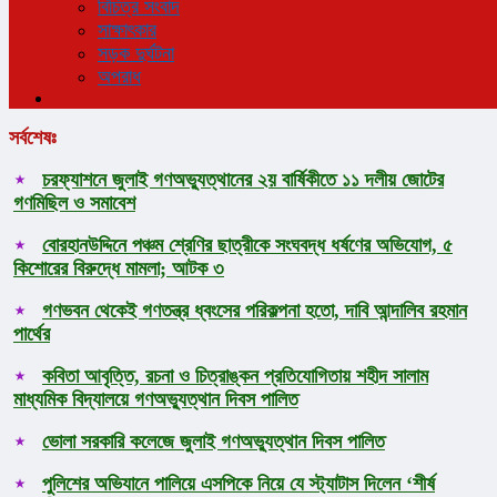
বিচিত্র সংবাদ
সাক্ষাৎকার
সড়ক দুর্ঘটনা
অপরাধ
সর্বশেষঃ
চরফ্যাশনে জুলাই গণঅভ্যুত্থানের ২য় বার্ষিকীতে ১১ দলীয় জোটের
গণমিছিল ও সমাবেশ
বোরহানউদ্দিনে পঞ্চম শ্রেণির ছাত্রীকে সংঘবদ্ধ ধর্ষণের অভিযোগ, ৫
কিশোরের বিরুদ্ধে মামলা; আটক ৩
গণভবন থেকেই গণতন্ত্র ধ্বংসের পরিকল্পনা হতো, দাবি আন্দালিব রহমান
পার্থের
কবিতা আবৃত্তি, রচনা ও চিত্রাঙ্কন প্রতিযোগিতায় শহীদ সালাম
মাধ্যমিক বিদ্যালয়ে গণঅভ্যুত্থান দিবস পালিত
ভোলা সরকারি কলেজে জুলাই গণঅভ্যুত্থান দিবস পালিত
পুলিশের অভিযানে পালিয়ে এসপিকে নিয়ে যে স্ট্যাটাস দিলেন ‘শীর্ষ