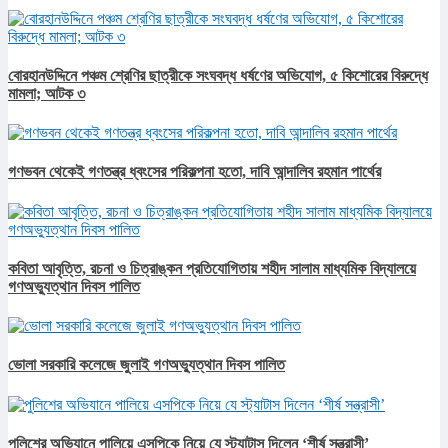
বোরহানউদ্দিনে পঞ্চম শ্রেণির ছাত্রীকে সংঘবদ্ধ ধর্ষণের অভিযোগ, ৫ কিশোরের বিরুদ্ধে
মামলা; আটক ৩
গণভবন থেকেই গণতন্ত্র ধ্বংসের পরিকল্পনা হতো, দাবি আন্দালিব রহমান পার্থের
কবিতা আবৃত্তি, রচনা ও চিত্রাঙ্কন প্রতিযোগিতায় শহীদ সালাম মাধ্যমিক বিদ্যালয়ে
গণঅভ্যুত্থান দিবস পালিত
ভোলা সরকারি কলেজে জুলাই গণঅভ্যুত্থান দিবস পালিত
পুলিশের অভিযানে পালিয়ে এসপিকে নিয়ে যে স্ট্যাটাস দিলেন ‘শীর্ষ সন্ত্রাসী’