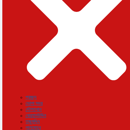
বিজ্ঞান ও প্রযুক্তি
আরও
বিনোদন
বিশেষ প্রতিবেদন
শেয়ার বাজার
বিচিত্র সংবাদ
সাক্ষাৎকার
সড়ক দুর্ঘটনা
অপরাধ
প্রচ্ছদ
ভোলা সদর
দৌলতখান
বোরহানউদ্দিন
তজুমদ্দিন
লালমোহন