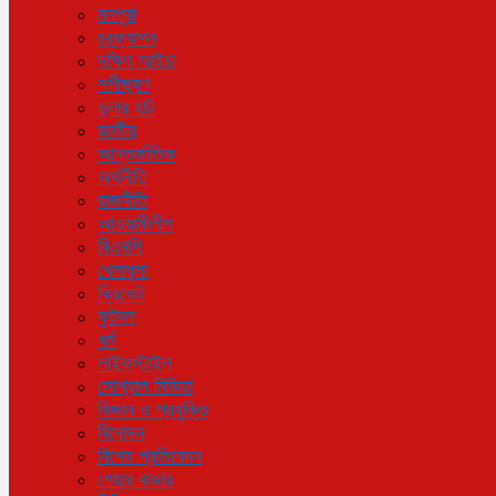
মনপুরা
চরফ্যাশন
দক্ষিণ আইচা
শশীভূষণ
দুলার হাট
জাতীয়
আন্তর্জাতিক
অর্থনীতি
রাজনীতি
আওয়ামীলীগ
বিএনপি
খেলাধুলা
ক্রিকেট
ফুটবল
ধর্ম
লাইফস্টাইল
সোশ্যাল মিডিয়া
বিজ্ঞান ও প্রযুক্তি
বিনোদন
বিশেষ প্রতিবেদন
শেয়ার বাজার