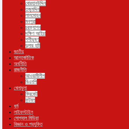
বোরহানউদ্দিন
তজুমদ্দিন
লালমোহন
মনপুরা
চরফ্যাশন
দক্ষিণ আইচা
শশীভূষণ
দুলার হাট
জাতীয়
আন্তর্জাতিক
অর্থনীতি
রাজনীতি
আওয়ামীলীগ
বিএনপি
খেলাধুলা
ক্রিকেট
ফুটবল
ধর্ম
লাইফস্টাইল
সোশ্যাল মিডিয়া
বিজ্ঞান ও প্রযুক্তি