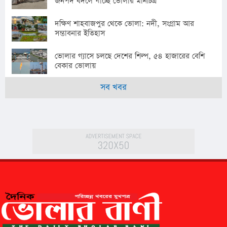
জনপদ বদলে যাচ্ছে ভোলার মানচিত্র
দক্ষিণ শাহবাজপুর থেকে ভোলা: নদী, সংগ্রাম আর
সম্ভাবনার ইতিহাস
ভোলার গ্যাসে চলছে দেশের শিল্প, ৫৪ হাজারের বেশি
বেকার ভোলায়
সব খবর