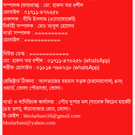
সম্পাদক (ভারপ্রাপ্ত) : মো: হারুন অর রশীদ
মোবাইল : ০১৭১১-৪৭৬২৫৮
প্রকাশক : বীথি ইসলাম (এ্যাডভোকেট)
নির্বাহী সম্পাদক : মোঃ আবুল হোসেন
বার্তা সম্পাদক : ==========
মোবাইল : ===========
নিউজ ডেস্ক : ============
মো: হারুন অর রশীদ : ০১৭১১-৪৭৬২৫৮ (whatsApp)
শরীফ হোসাইন : ০১৮১৪-৭৯৪৬১৮ (whatsApp)
রেজিষ্ট্রার্ড ঠিকানা : আলতাজের রহমান সড়ক (চরনোয়াবাদ), ৪নং
ওয়ার্ড, ভোলা পৌরসভা, ভোলা।
বার্তা ও বাণিজ্যিক কার্যালয় : পৌর সুপার মল (সাবেক কিচেন মার্কেট
(৪য় তলা), কাঁচাবাজার রোড, ভোলা।
ই-মেইল :
bholarbani16@gmail.com
bholarbani@yahoo.com