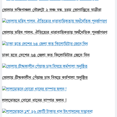
ভোলার দক্ষিণাঞ্চল নৌরুটে ২ লঞ্চ বন্ধ, চরম ভোগান্তিতে যাত্রীরা
ভোলায় মহিষ পালন, ঐতিহ্যের ধারাবাহিকতায় অর্থনৈতিক পুনর্জাগরণ
ঢাকা হতে দেশের ৬৪ জেলা কত কিলোমিটার জেনে নিন
ভোলায় গ্রীষ্মকালীন পেঁয়াজ চাষ বিষয়ে কর্মশালা অনুষ্ঠিত
লালমোহনে বোরো ধানের বাম্পার ফলন !