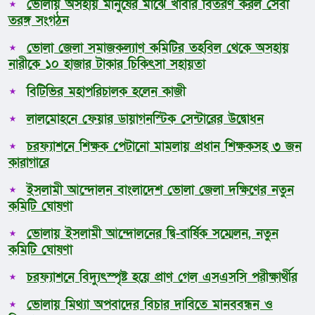
ভোলা
ভোলায় অসহায় মানুষের মাঝে খাবার বিতরণ করল সেবা
ভোলা সদর
তরঙ্গ সংগঠন
দৌলতখান
ভোলা জেলা সমাজকল্যাণ কমিটির তহবিল থেকে অসহায়
বোরহানউদ্দিন
নারীকে ১০ হাজার টাকার চিকিৎসা সহায়তা
তজুমদ্দিন
লালমোহন
বিটিভির মহাপরিচালক হলেন কাজী
মনপুরা
চরফ্যাশন
লালমোহনে ফেয়ার ডায়াগনস্টিক সেন্টারের উদ্বোধন
দক্ষিণ আইচা
চরফ্যাশনে শিক্ষক পেটানো মামলায় প্রধান শিক্ষকসহ ৩ জন
শশীভূষণ
কারাগারে
দুলার হাট
জাতীয়
ইসলামী আন্দোলন বাংলাদেশ ভোলা জেলা দক্ষিণের নতুন
আন্তর্জাতিক
কমিটি ঘোষণা
অর্থনীতি
রাজনীতি
ভোলায় ইসলামী আন্দোলনের দ্বি-বার্ষিক সম্মেলন, নতুন
আওয়ামীলীগ
কমিটি ঘোষণা
বিএনপি
চরফ্যাশনে বিদ্যুৎস্পৃষ্ট হয়ে প্রাণ গেল এসএসসি পরীক্ষার্থীর
খেলাধুলা
ক্রিকেট
ভোলায় মিথ্যা অপবাদের বিচার দাবিতে মানববন্ধন ও
ফুটবল