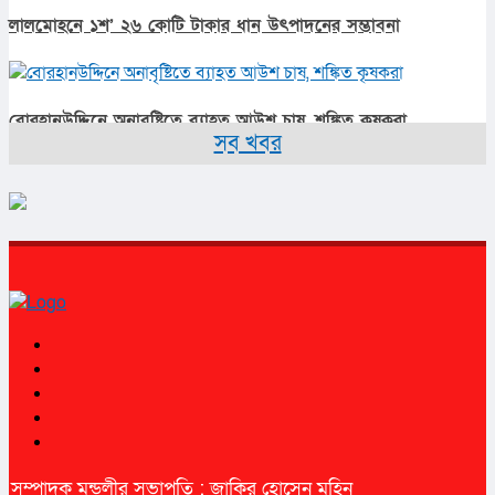
লালমোহনে ১শ’ ২৬ কোটি টাকার ধান উৎপাদনের সম্ভাবনা
বোরহানউদ্দিনে অনাবৃষ্টিতে ব্যাহত আউশ চাষ, শঙ্কিত কৃষকরা
সব খবর
সম্পাদক মন্ডলীর সভাপতি : জাকির হোসেন মহিন