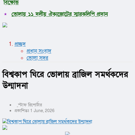
বিক্ষোভ
ধর্ম
লাইফস্টাইল
ভোলায় ১১ দলীয় ঐক্যজোটের স্মারকলিপি প্রদান
সোশ্যাল মিডিয়া
বিজ্ঞান ও প্রযুক্তি
আরও
বিনোদন
প্রচ্ছদ
বিশেষ প্রতিবেদন
প্রধান সংবাদ
শেয়ার বাজার
ভোলা সদর
বিচিত্র সংবাদ
সাক্ষাৎকার
বিশ্বকাপ ঘিরে ভোলায় ব্রাজিল সমর্থকদের
সড়ক দুর্ঘটনা
অপরাধ
উন্মাদনা
স্টাফ রিপোর্টার
প্রকাশিতঃ 1 June, 2026