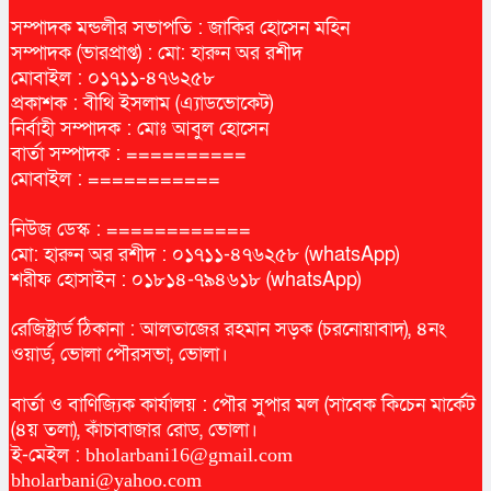
সম্পাদক মন্ডলীর সভাপতি : জাকির হোসেন মহিন
সম্পাদক (ভারপ্রাপ্ত) : মো: হারুন অর রশীদ
মোবাইল : ০১৭১১-৪৭৬২৫৮
প্রকাশক : বীথি ইসলাম (এ্যাডভোকেট)
নির্বাহী সম্পাদক : মোঃ আবুল হোসেন
বার্তা সম্পাদক : ==========
মোবাইল : ===========
নিউজ ডেস্ক : ============
মো: হারুন অর রশীদ : ০১৭১১-৪৭৬২৫৮ (whatsApp)
শরীফ হোসাইন : ০১৮১৪-৭৯৪৬১৮ (whatsApp)
রেজিষ্ট্রার্ড ঠিকানা : আলতাজের রহমান সড়ক (চরনোয়াবাদ), ৪নং
ওয়ার্ড, ভোলা পৌরসভা, ভোলা।
বার্তা ও বাণিজ্যিক কার্যালয় : পৌর সুপার মল (সাবেক কিচেন মার্কেট
(৪য় তলা), কাঁচাবাজার রোড, ভোলা।
ই-মেইল :
bholarbani16@gmail.com
bholarbani@yahoo.com