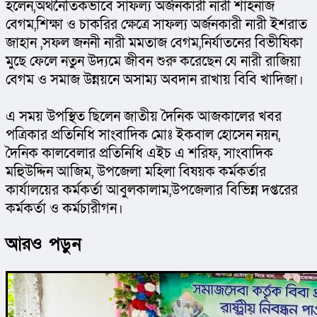
হলেন,অর্থনৈতিকভাবে সাফল্য অর্জনকারী নারী শাহনাজ 
বেগম,শিক্ষা ও চাকরির ক্ষেত্রে সাফল্য অর্জনকারী নারী ইশরাত 
জাহান ,সফল জননী নারী মমতাজ বেগম,নির্যাতনের বিভীষিকা 
মুছে ফেলে নতুন উদ্যমে জীবন শুরু করেছেন যে নারী রাজিয়া 
বেগম ও সমাজ উন্নয়নে অসাম্য অবদান রাখায় বিবি খাদিজা।
এ সময় উপস্থিত ছিলেন জাতীয় দৈনিক আজকালের খবর 
পত্রিকার প্রতিনিধি সাংবাদিক মোঃ ইকবাল হোসেন নয়ন, 
দৈনিক কালবেলার প্রতিনিধি এইচ এ শরিফ, সাংবাদিক 
মহিুউদ্দিন আজিম, উপজেলা মহিলা বিষয়ক কর্মকর্তার 
কার্যালয়ের কর্মকর্তা আবুলকালাম,উপজেলার বিভিন্ন দপ্তরের 
কর্মকর্তা ও কর্মচারীগন।
আরও পড়ুন