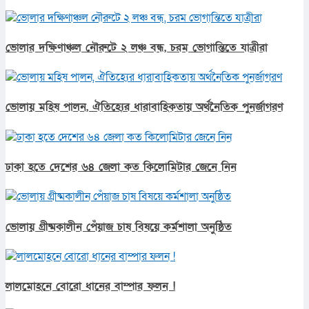
ভোলার দক্ষিণাঞ্চল নৌরুটে ২ লঞ্চ বন্ধ, চরম ভোগান্তিতে যাত্রীরা
ভোলায় মহিষ পালন, ঐতিহ্যের ধারাবাহিকতায় অর্থনৈতিক পুনর্জাগরণ
ঢাকা হতে দেশের ৬৪ জেলা কত কিলোমিটার জেনে নিন
ভোলায় গ্রীষ্মকালীন পেঁয়াজ চাষ বিষয়ে কর্মশালা অনুষ্ঠিত
লালমোহনে বোরো ধানের বাম্পার ফলন !