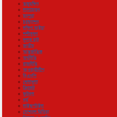
তজুমদ্দিন
লালমোহন
মনপুরা
চরফ্যাশন
দক্ষিণ আইচা
শশীভূষণ
দুলার হাট
জাতীয়
আন্তর্জাতিক
অর্থনীতি
রাজনীতি
আওয়ামীলীগ
বিএনপি
খেলাধুলা
ক্রিকেট
ফুটবল
ধর্ম
লাইফস্টাইল
সোশ্যাল মিডিয়া