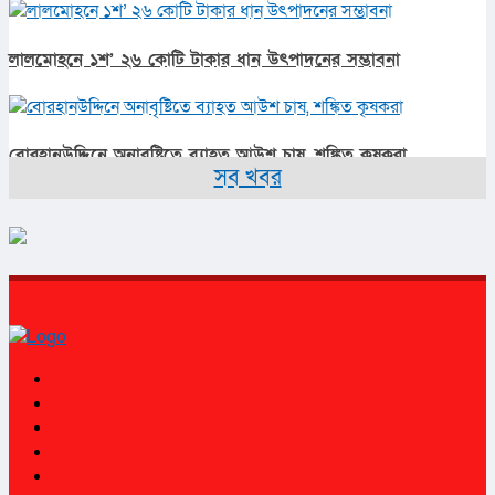
লালমোহনে ১শ’ ২৬ কোটি টাকার ধান উৎপাদনের সম্ভাবনা
বোরহানউদ্দিনে অনাবৃষ্টিতে ব্যাহত আউশ চাষ, শঙ্কিত কৃষকরা
সব খবর