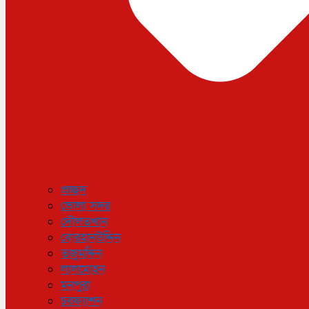
প্রচ্ছদ
ভোলা সদর
দৌলতখান
বোরহানউদ্দিন
তজুমদ্দিন
লালমোহন
মনপুরা
চরফ্যাশন