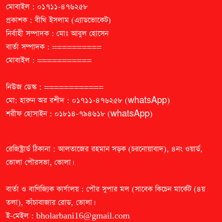
মোবাইল : ০১৭১১-৪৭৬২৫৮
প্রকাশক : বীথি ইসলাম (এ্যাডভোকেট)
নির্বাহী সম্পাদক : মোঃ আবুল হোসেন
বার্তা সম্পাদক : ==========
মোবাইল : ===========
নিউজ ডেস্ক : ============
মো: হারুন অর রশীদ : ০১৭১১-৪৭৬২৫৮ (whatsApp)
শরীফ হোসাইন : ০১৮১৪-৭৯৪৬১৮ (whatsApp)
রেজিষ্ট্রার্ড ঠিকানা : আলতাজের রহমান সড়ক (চরনোয়াবাদ), ৪নং ওয়ার্ড,
ভোলা পৌরসভা, ভোলা।
বার্তা ও বাণিজ্যিক কার্যালয় : পৌর সুপার মল (সাবেক কিচেন মার্কেট (৪য়
তলা), কাঁচাবাজার রোড, ভোলা।
ই-মেইল :
bholarbani16@gmail.com