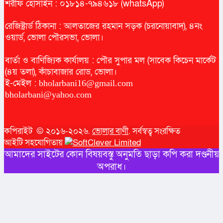
শরীফ হোসাইন : ০১৮১৪-৭৯৪৬১৮ (whatsApp)
রেজিষ্ট্রার্ড ঠিকানা : আলতাজের রহমান সড়ক (চরনোয়াবাদ), ৪নং
ওয়ার্ড, ভোলা পৌরসভা, ভোলা।
বার্তা ও বাণিজ্যিক কার্যালয় : পৌর সুপার মল (সাবেক কিচেন মার্কেট
(৪য় তলা), কাঁচাবাজার রোড, ভোলা।
ই-মেইল :
bholarbani16@gmail.com
bholarbani@yahoo.com
কপিরাইট © ২০১৬-২০২৬.
ভোলার বাণী
. সর্বস্বত্ব সংরক্ষিত
আইটি সহযোগিতায়
আমাদের সাইটের কোন বিষয়বস্তু অনুমতি ছাড়া কপি করা দণ্ডনীয়
অপরাধ।