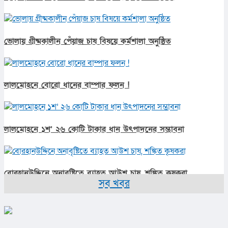
ভোলায় গ্রীষ্মকালীন পেঁয়াজ চাষ বিষয়ে কর্মশালা অনুষ্ঠিত
লালমোহনে বোরো ধানের বাম্পার ফলন !
লালমোহনে ১শ’ ২৬ কোটি টাকার ধান উৎপাদনের সম্ভাবনা
বোরহানউদ্দিনে অনাবৃষ্টিতে ব্যাহত আউশ চাষ, শঙ্কিত কৃষকরা
সব খবর