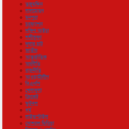
তজুমদ্দিন
লালমোহন
মনপুরা
চরফ্যাশন
দক্ষিণ আইচা
শশীভূষণ
দুলার হাট
জাতীয়
আন্তর্জাতিক
অর্থনীতি
রাজনীতি
আওয়ামীলীগ
বিএনপি
খেলাধুলা
ক্রিকেট
ফুটবল
ধর্ম
লাইফস্টাইল
সোশ্যাল মিডিয়া