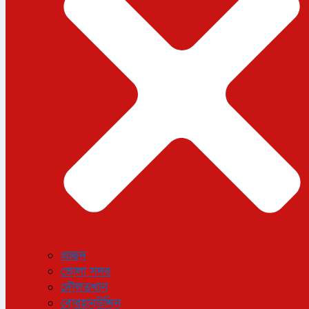
ধর্ম
লাইফস্টাইল
সোশ্যাল মিডিয়া
বিজ্ঞান ও প্রযুক্তি
আরও
বিনোদন
বিশেষ প্রতিবেদন
শেয়ার বাজার
বিচিত্র সংবাদ
সাক্ষাৎকার
সড়ক দুর্ঘটনা
অপরাধ
প্রচ্ছদ
ভোলা সদর
দৌলতখান
বোরহানউদ্দিন