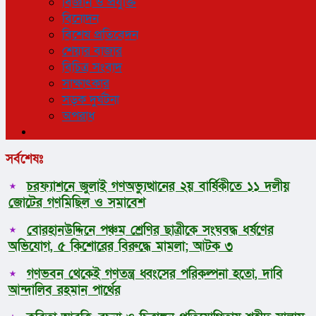
বিজ্ঞান ও প্রযুক্তি
বিনোদন
বিশেষ প্রতিবেদন
শেয়ার বাজার
বিচিত্র সংবাদ
সাক্ষাৎকার
সড়ক দুর্ঘটনা
অপরাধ
সর্বশেষঃ
চরফ্যাশনে জুলাই গণঅভ্যুত্থানের ২য় বার্ষিকীতে ১১ দলীয়
জোটের গণমিছিল ও সমাবেশ
বোরহানউদ্দিনে পঞ্চম শ্রেণির ছাত্রীকে সংঘবদ্ধ ধর্ষণের
অভিযোগ, ৫ কিশোরের বিরুদ্ধে মামলা; আটক ৩
গণভবন থেকেই গণতন্ত্র ধ্বংসের পরিকল্পনা হতো, দাবি
আন্দালিব রহমান পার্থের