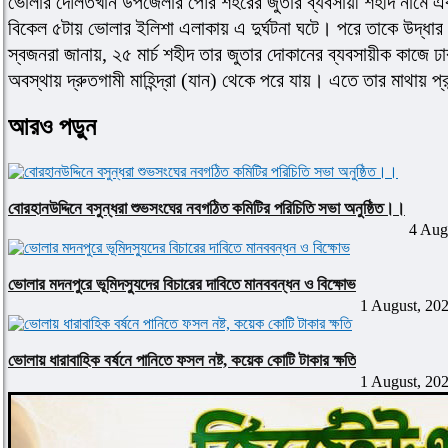
ভোলার দৌলতখান উপজেলার পৌর শহরের জুতার ব্যবসায়ী শহীদ নামে এক যু
বিকেল ৫টায় ভোলার ইলিশা এলাকায় এ দুর্ঘটনা ঘটে। পরে তাকে উদ্ধার
স্বজনরা জানায়, ২৫ মার্চ শহীদ তার জুতার দোকানের ব্যবসায়ীক কাজে ঢ
অবস্থায় দ্রুতগামী মাহিন্দ্রা (যান) থেকে পরে যায়। এতে তার মাথায় প
আরও পড়ুন
বোরহানউদ্দিনে বসুন্ধরা শুভসংঘের নবগঠিত কমিটির পরিচিতি সভা অনুষ্ঠিত।।
4 Aug
ভোলার মদনপুরে ভূমিদস্যুদের বিচারের দাবিতে মানববন্ধন ও বিক্ষোভ
1 August, 20
ভোলায় ধারাবাহিক বর্ষনে পানিতে ফসল নষ্ট, কয়েক কোটি টাকার ক্ষতি
1 August, 20