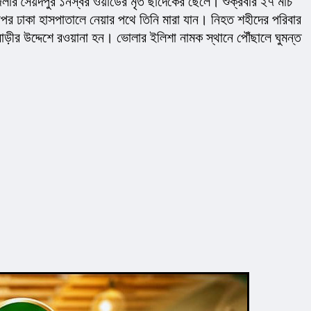
সৈয়দপুর ১নস্বর ওয়ার্ডের মৃত ছাদেকের ছেলে। শুক্রবার ২৭ মার্চ 
র ঢাকা হাসপাতালে নেয়ার পথে তিনি মারা যান। নিহত শহীদের পরিবার 
াড়ীর উদ্দেশে রওয়ানা হন। ভোলার ইলিশা নামক স্থানে পৌঁছালে ঘুমন্ত 