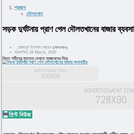
প্রচ্ছদ
দৌলতখান
সড়ক দুর্ঘটনায় প্রাণ গেল দৌলতখানের বাজার ব্যবসা
রোমানুল ইসলাম সোহেব
(দৌলতখান)
প্রকাশিতঃ 28 March, 2020
নিহত শহীদের মৃতদেহ দেখতে স্বজনদের ভিড়