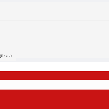
পুর ১২:২৯