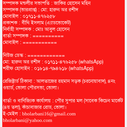
সম্পাদক মন্ডলীর সভাপতি : জাকির হোসেন মহিন
সম্পাদক (ভারপ্রাপ্ত) : মো: হারুন অর রশীদ
মোবাইল : ০১৭১১-৪৭৬২৫৮
প্রকাশক : বীথি ইসলাম (এ্যাডভোকেট)
নির্বাহী সম্পাদক : মোঃ আবুল হোসেন
বার্তা সম্পাদক : ==========
মোবাইল : ===========
নিউজ ডেস্ক : ============
মো: হারুন অর রশীদ : ০১৭১১-৪৭৬২৫৮ (whatsApp)
শরীফ হোসাইন : ০১৮১৪-৭৯৪৬১৮ (whatsApp)
রেজিষ্ট্রার্ড ঠিকানা : আলতাজের রহমান সড়ক (চরনোয়াবাদ), ৪নং
ওয়ার্ড, ভোলা পৌরসভা, ভোলা।
বার্তা ও বাণিজ্যিক কার্যালয় : পৌর সুপার মল (সাবেক কিচেন মার্কেট
(৪য় তলা), কাঁচাবাজার রোড, ভোলা।
ই-মেইল :
bholarbani16@gmail.com
bholarbani@yahoo.com