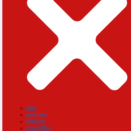
ধর্ম
লাইফস্টাইল
সোশ্যাল মিডিয়া
বিজ্ঞান ও প্রযুক্তি
আরও
বিনোদন
বিশেষ প্রতিবেদন
শেয়ার বাজার
বিচিত্র সংবাদ
সাক্ষাৎকার
সড়ক দুর্ঘটনা
অপরাধ
প্রচ্ছদ
ভোলা সদর
দৌলতখান
বোরহানউদ্দিন