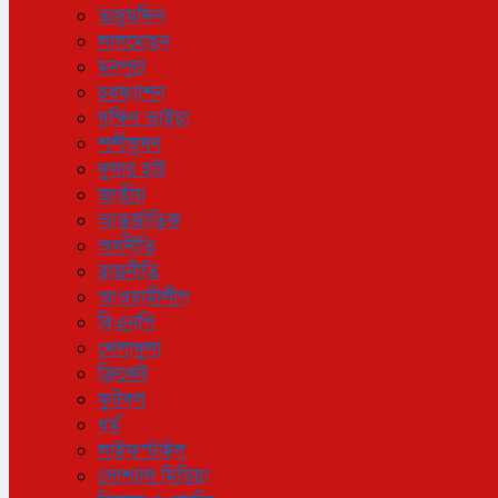
তজুমদ্দিন
লালমোহন
মনপুরা
চরফ্যাশন
দক্ষিণ আইচা
শশীভূষণ
দুলার হাট
জাতীয়
আন্তর্জাতিক
অর্থনীতি
রাজনীতি
আওয়ামীলীগ
বিএনপি
খেলাধুলা
ক্রিকেট
ফুটবল
ধর্ম
লাইফস্টাইল
সোশ্যাল মিডিয়া