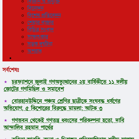
বিজ্ঞান ও প্রযুক্তি
বিনোদন
বিশেষ প্রতিবেদন
শেয়ার বাজার
বিচিত্র সংবাদ
সাক্ষাৎকার
সড়ক দুর্ঘটনা
অপরাধ
সর্বশেষঃ
চরফ্যাশনে জুলাই গণঅভ্যুত্থানের ২য় বার্ষিকীতে ১১ দলীয়
জোটের গণমিছিল ও সমাবেশ
বোরহানউদ্দিনে পঞ্চম শ্রেণির ছাত্রীকে সংঘবদ্ধ ধর্ষণের
অভিযোগ, ৫ কিশোরের বিরুদ্ধে মামলা; আটক ৩
গণভবন থেকেই গণতন্ত্র ধ্বংসের পরিকল্পনা হতো, দাবি
আন্দালিব রহমান পার্থের