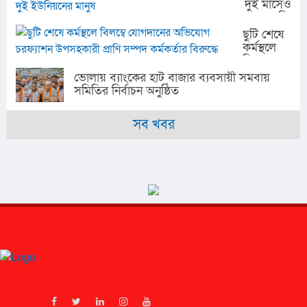
কারবারি
দুই মাসেও
পরিবর্তন
আটক
শুরু হয়নি
যুব
সেতু
ছুটি শেষে
উন্নয়ন
নির্মাণ,
কর্মস্থলে
সংস্থা
দুর্ভোগে
বিলম্বে
দুই
যোগদানের
ভোলায় ব্যাংকের হাট বাজার ব্যবসায়ী সমবায়
ইউনিয়নের
অভিযোগ
সমিতির নির্বাচন অনুষ্ঠিত
মানুষ
চরফ্যাশন
উপসহকারী
সব খবর
প্রাণি
সম্পদ
কর্মকর্তার
বিরুদ্ধে