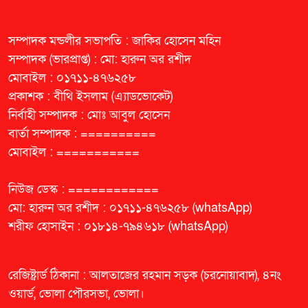
সম্পাদক মন্ডলীর সভাপতি : জাকির হোসেন মহিন
সম্পাদক (ভারপ্রাপ্ত) : মো: হারুন অর রশীদ
মোবাইল : ০১৭১১-৪৭৬২৫৮
প্রকাশক : বীথি ইসলাম (এ্যাডভোকেট)
নির্বাহী সম্পাদক : মোঃ আবুল হোসেন
বার্তা সম্পাদক : ==========
মোবাইল : ===========
নিউজ ডেস্ক : ============
মো: হারুন অর রশীদ : ০১৭১১-৪৭৬২৫৮ (whatsApp)
শরীফ হোসাইন : ০১৮১৪-৭৯৪৬১৮ (whatsApp)
রেজিষ্ট্রার্ড ঠিকানা : আলতাজের রহমান সড়ক (চরনোয়াবাদ), ৪নং
ওয়ার্ড, ভোলা পৌরসভা, ভোলা।