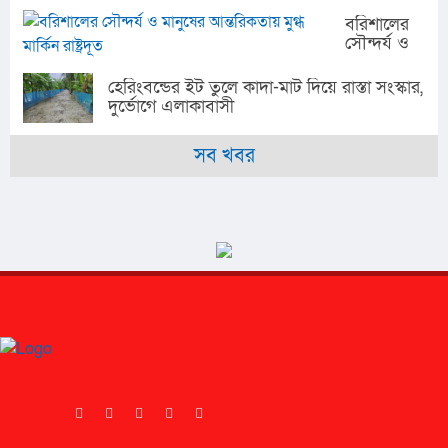
ও
বরিশালের
মনোসামাজিক
সৌন্দর্য ও
সমস্যা নিয়ে
মানুষের
সেমিনার
আন্তরিকতায়
হেরিংবন্ডের ইট তুলে কাদা-মাট দিয়ে রাস্তা সংস্কার,
মুগ্ধ মার্কিন
দুর্ভোগে এলাকাবাসী
রাষ্ট্রদূত
সব খবর