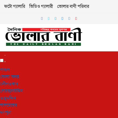
ফটো গ্যালারি
ভিডিও গ্যালারী
ভোলার বাণী পরিবার
প্রচ্ছদ
ভোলা সদর
দৌলতখান
বোরহানউদ্দিন
তজুমদ্দিন
লালমোহন
মনপুরা