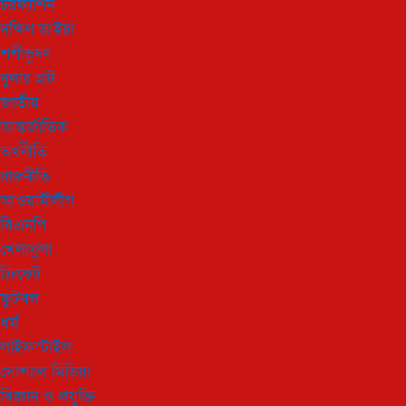
চরফ্যাশন
দক্ষিণ আইচা
শশীভূষণ
দুলার হাট
জাতীয়
আন্তর্জাতিক
অর্থনীতি
রাজনীতি
আওয়ামীলীগ
বিএনপি
খেলাধুলা
ক্রিকেট
ফুটবল
ধর্ম
লাইফস্টাইল
সোশ্যাল মিডিয়া
বিজ্ঞান ও প্রযুক্তি