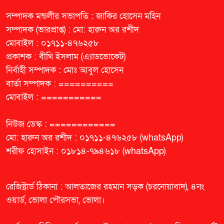
সম্পাদক মন্ডলীর সভাপতি : জাকির হোসেন মহিন
সম্পাদক (ভারপ্রাপ্ত) : মো: হারুন অর রশীদ
মোবাইল : ০১৭১১-৪৭৬২৫৮
প্রকাশক : বীথি ইসলাম (এ্যাডভোকেট)
নির্বাহী সম্পাদক : মোঃ আবুল হোসেন
বার্তা সম্পাদক : ==========
মোবাইল : ===========
নিউজ ডেস্ক : ============
মো: হারুন অর রশীদ : ০১৭১১-৪৭৬২৫৮ (whatsApp)
শরীফ হোসাইন : ০১৮১৪-৭৯৪৬১৮ (whatsApp)
রেজিষ্ট্রার্ড ঠিকানা : আলতাজের রহমান সড়ক (চরনোয়াবাদ), ৪নং
ওয়ার্ড, ভোলা পৌরসভা, ভোলা।