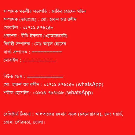
সম্পাদক মন্ডলীর সভাপতি : জাকির হোসেন মহিন
সম্পাদক (ভারপ্রাপ্ত) : মো: হারুন অর রশীদ
মোবাইল : ০১৭১১-৪৭৬২৫৮
প্রকাশক : বীথি ইসলাম (এ্যাডভোকেট)
নির্বাহী সম্পাদক : মোঃ আবুল হোসেন
বার্তা সম্পাদক : ==========
মোবাইল : ===========
নিউজ ডেস্ক : ============
মো: হারুন অর রশীদ : ০১৭১১-৪৭৬২৫৮ (whatsApp)
শরীফ হোসাইন : ০১৮১৪-৭৯৪৬১৮ (whatsApp)
রেজিষ্ট্রার্ড ঠিকানা : আলতাজের রহমান সড়ক (চরনোয়াবাদ), ৪নং ওয়ার্ড,
ভোলা পৌরসভা, ভোলা।