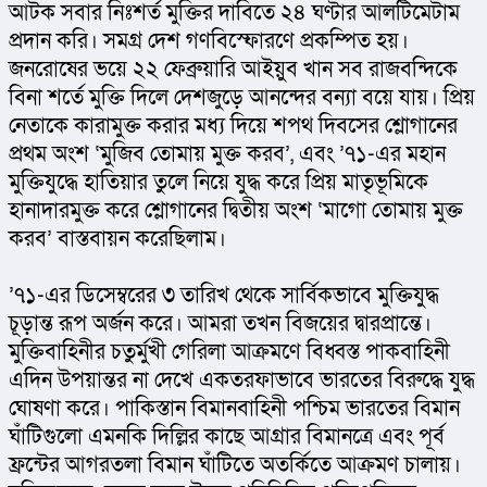
আটক সবার নিঃশর্ত মুক্তির দাবিতে ২৪ ঘণ্টার আলটিমেটাম 
প্রদান করি। সমগ্র দেশ গণবিস্ফোরণে প্রকম্পিত হয়। 
জনরোষের ভয়ে ২২ ফেব্রুয়ারি আইয়ুব খান সব রাজবন্দিকে 
বিনা শর্তে মুক্তি দিলে দেশজুড়ে আনন্দের বন্যা বয়ে যায়। প্রিয় 
নেতাকে কারামুক্ত করার মধ্য দিয়ে শপথ দিবসের শ্লোগানের 
প্রথম অংশ ‘মুজিব তোমায় মুক্ত করব’, এবং ’৭১-এর মহান 
মুক্তিযুদ্ধে হাতিয়ার তুলে নিয়ে যুদ্ধ করে প্রিয় মাতৃভূমিকে 
হানাদারমুক্ত করে শ্লোগানের দ্বিতীয় অংশ ‘মাগো তোমায় মুক্ত 
করব’ বাস্তবায়ন করেছিলাম।
’৭১-এর ডিসেম্বরের ৩ তারিখ থেকে সার্বিকভাবে মুক্তিযুদ্ধ 
চূড়ান্ত রূপ অর্জন করে। আমরা তখন বিজয়ের দ্বারপ্রান্তে। 
মুক্তিবাহিনীর চতুর্মুখী গেরিলা আক্রমণে বিধ্বস্ত পাকবাহিনী 
এদিন উপয়ান্তর না দেখে একতরফাভাবে ভারতের বিরুদ্ধে যুদ্ধ 
ঘোষণা করে। পাকিস্তান বিমানবাহিনী পশ্চিম ভারতের বিমান 
ঘাঁটিগুলো এমনকি দিল্লির কাছে আগ্রার বিমানত্রে এবং পূর্ব 
ফ্রন্টের আগরতলা বিমান ঘাঁটিতে অতর্কিতে আক্রমণ চালায়। 