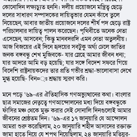
কোনোদিন লক্ষ্যচ্যুত হননি। দলীয় প্রয়োজনে মন্ত্রিত্ব ছেড়ে 
দলের সাধারণ সম্পাদকের দায়িত্বভার যেমন কাঁধে তুলে 
নিয়েছেন, আবার জাতীয় প্রয়োজনে দলের শীর্ষ পদ ছেড়ে রাষ্ট্র 
পরিচালনার দায়িত্ব পালন করেছেন। পৃথিবীতে অনেক নেতা 
এসেছেন, আসবেন; কিন্তু মানবদরদি এমন নেতা অতুলনীয়। 
আজ বিজয়ের এই দিনে হৃদয়ের সবটুকু অর্ঘ্য ঢেলে জাতির 
জনক বঙ্গবন্ধু শেখ মুজিবকে- যার স্নেহে আমার জীবন ধন্য; 
যার আদরে আমি বড় হয়েছি; যার সঙ্গে বিদেশ সফরে গিয়ে 
বিদেশি রাষ্ট্রনায়কদের তার প্রতি গভীর শ্রদ্ধা-ভালোবাসা দেখে 
মুগ্ধ হয়েছি- বিন¤্র শ্রদ্ধায় স্মরণ করি।
মনে পড়ে ’৬৯-এর ঐতিহাসিক গণঅভ্যুত্থানের কথা। বাংলার 
ছাত্র সমাজের নেতৃত্বে গণআন্দোলনের মধ্য দিয়ে বঙ্গবন্ধুকে 
ফাঁসির মঞ্চ থেকে মুক্ত করার সেই সোনালি দিনগুলোই আমার 
জীবনের শ্রেষ্ঠতম দিন। ’৬৯-এর ১৭ জানুয়ারি যে আন্দোলন 
আমরা শুরু করেছিলাম, ২০ জানুয়ারি শহীদ আসাদের রক্তাক্ত 
জামা হাতে নিয়ে যে শপথ নিয়েছিলাম, ২৪ জানুয়ারি মতিয়ুর-