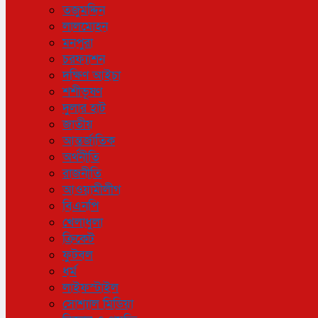
তজুমদ্দিন
লালমোহন
মনপুরা
চরফ্যাশন
দক্ষিণ আইচা
শশীভূষণ
দুলার হাট
জাতীয়
আন্তর্জাতিক
অর্থনীতি
রাজনীতি
আওয়ামীলীগ
বিএনপি
খেলাধুলা
ক্রিকেট
ফুটবল
ধর্ম
লাইফস্টাইল
সোশ্যাল মিডিয়া