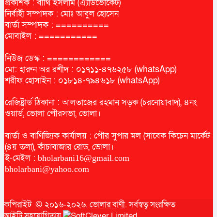
প্রকাশক : বীথি ইসলাম (এ্যাডভোকেট)
নির্বাহী সম্পাদক : মোঃ আবুল হোসেন
বার্তা সম্পাদক : ==========
মোবাইল : ===========
নিউজ ডেস্ক : ============
মো: হারুন অর রশীদ : ০১৭১১-৪৭৬২৫৮ (whatsApp)
শরীফ হোসাইন : ০১৮১৪-৭৯৪৬১৮ (whatsApp)
রেজিষ্ট্রার্ড ঠিকানা : আলতাজের রহমান সড়ক (চরনোয়াবাদ), ৪নং
ওয়ার্ড, ভোলা পৌরসভা, ভোলা।
বার্তা ও বাণিজ্যিক কার্যালয় : পৌর সুপার মল (সাবেক কিচেন মার্কেট
(৪য় তলা), কাঁচাবাজার রোড, ভোলা।
ই-মেইল :
bholarbani16@gmail.com
bholarbani@yahoo.com
কপিরাইট © ২০১৬-২০২৬.
ভোলার বাণী
. সর্বস্বত্ব সংরক্ষিত
আইটি সহযোগিতায়