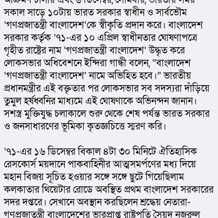
আক্রমণ চালায় এবং ৬ ডিসেম্বর, সোমবার, ভারতীয় সময় 
সকাল সাড়ে ১০টায় ভারত সরকার স্বাধীন ও সার্বভৌম 
‘গণপ্রজাতন্ত্রী বাংলাদেশ’কে স্বীকৃতি প্রদান করে। বাংলাদেশ 
সরকার কর্তৃক ’৭১-এর ১০ এপ্রিল স্বাধীনতার ঘোষণাপত্রে 
গৃহীত রাষ্ট্রের নাম ‘গণপ্রজাতন্ত্রী বাংলাদেশ’ উদ্ধৃত করে 
লোকসভার অধিবেশনে ইন্দিরা গান্ধী বলেন, “বাংলাদেশ 
‘গণপ্রজাতন্ত্রী বাংলাদেশ’ নামে অভিহিত হবে।” ভারতীয় 
প্রধানমন্ত্রীর এই বক্তৃতার পর লোকসভার সব সদস্যরা দাঁড়িয়ে 
তুমুল হর্ষধ্বনির মাধ্যমে এই ঘোষণাকে অভিনন্দন জানান। 
সশস্ত্র মুক্তিযুদ্ধ চলাকালে শুরু থেকে শেষ পর্যন্ত ভারত সরকার 
ও জনসাধারণের ভূমিকা কৃতজ্ঞচিত্তে স্মরণ করি।
’৭১-এর ১৬ ডিসেম্বর বিকাল ৪টা ৩০ মিনিটে ঐতিহাসিক 
রেসকোর্স ময়দানে পাকবাহিনীর আত্মসমর্পণের মধ্য দিয়ে 
মহান বিজয় সূচিত হওয়ার সঙ্গে সঙ্গে ছুটে গিয়েছিলাম 
কলকাতার থিয়েটার রোডে অবস্থিত প্রথম বাংলাদেশ সরকারের 
সদর দপ্তরে। সেখানে অবস্থান করছিলেন শ্রদ্ধেয় নেতারা- 
গণপ্রজাতন্ত্রী বাংলাদেশের ভারপ্রাপ্ত রাষ্ট্রপতি সৈয়দ নজরুল 