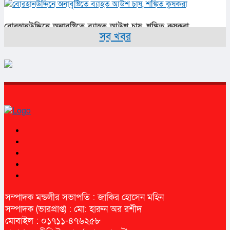
বোরহানউদ্দিনে অনাবৃষ্টিতে ব্যাহত আউশ চাষ, শঙ্কিত কৃষকরা
সব খবর
সম্পাদক মন্ডলীর সভাপতি : জাকির হোসেন মহিন
সম্পাদক (ভারপ্রাপ্ত) : মো: হারুন অর রশীদ
মোবাইল : ০১৭১১-৪৭৬২৫৮