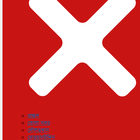
ধর্ম
লাইফস্টাইল
সোশ্যাল মিডিয়া
বিজ্ঞান ও প্রযুক্তি
আরও
বিনোদন
বিশেষ প্রতিবেদন
শেয়ার বাজার
বিচিত্র সংবাদ
সাক্ষাৎকার
সড়ক দুর্ঘটনা
অপরাধ
প্রচ্ছদ
ভোলা সদর
দৌলতখান
বোরহানউদ্দিন