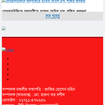
বোরহানউদ্দিনে অনাবৃষ্টিতে ব্যাহত আউশ চাষ, শঙ্কিত কৃষকরা
সব খবর
সম্পাদক মন্ডলীর সভাপতি : জাকির হোসেন মহিন
সম্পাদক (ভারপ্রাপ্ত) : মো: হারুন অর রশীদ
মোবাইল : ০১৭১১-৪৭৬২৫৮