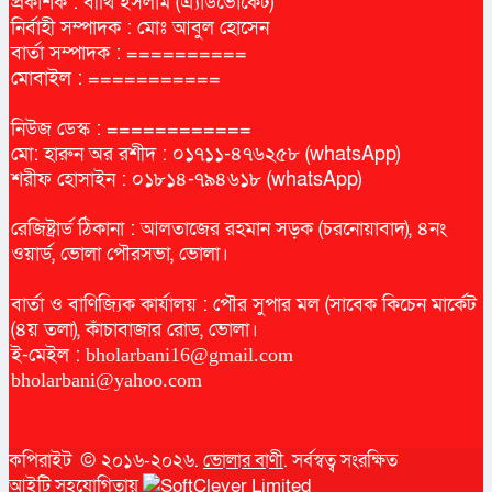
প্রকাশক : বীথি ইসলাম (এ্যাডভোকেট)
নির্বাহী সম্পাদক : মোঃ আবুল হোসেন
বার্তা সম্পাদক : ==========
মোবাইল : ===========
নিউজ ডেস্ক : ============
মো: হারুন অর রশীদ : ০১৭১১-৪৭৬২৫৮ (whatsApp)
শরীফ হোসাইন : ০১৮১৪-৭৯৪৬১৮ (whatsApp)
রেজিষ্ট্রার্ড ঠিকানা : আলতাজের রহমান সড়ক (চরনোয়াবাদ), ৪নং
ওয়ার্ড, ভোলা পৌরসভা, ভোলা।
বার্তা ও বাণিজ্যিক কার্যালয় : পৌর সুপার মল (সাবেক কিচেন মার্কেট
(৪য় তলা), কাঁচাবাজার রোড, ভোলা।
ই-মেইল :
bholarbani16@gmail.com
bholarbani@yahoo.com
কপিরাইট © ২০১৬-২০২৬.
ভোলার বাণী
. সর্বস্বত্ব সংরক্ষিত
আইটি সহযোগিতায়