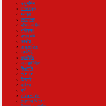
তজুমদ্দিন
লালমোহন
মনপুরা
চরফ্যাশন
দক্ষিণ আইচা
শশীভূষণ
দুলার হাট
জাতীয়
আন্তর্জাতিক
অর্থনীতি
রাজনীতি
আওয়ামীলীগ
বিএনপি
খেলাধুলা
ক্রিকেট
ফুটবল
ধর্ম
লাইফস্টাইল
সোশ্যাল মিডিয়া