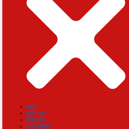
ধর্ম
লাইফস্টাইল
সোশ্যাল মিডিয়া
বিজ্ঞান ও প্রযুক্তি
আরও
বিনোদন
বিশেষ প্রতিবেদন
শেয়ার বাজার
বিচিত্র সংবাদ
সাক্ষাৎকার
সড়ক দুর্ঘটনা
অপরাধ
প্রচ্ছদ
ভোলা সদর
দৌলতখান
বোরহানউদ্দিন