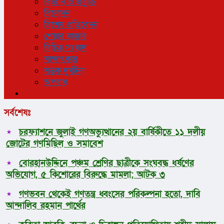
বিজ্ঞান ও প্রযুক্তি
বিনোদন
বিশেষ প্রতিবেদন
শেয়ার বাজার
বিচিত্র সংবাদ
সাক্ষাৎকার
সড়ক দুর্ঘটনা
অপরাধ
সর্বশেষঃ
চরফ্যাশনে জুলাই গণঅভ্যুত্থানের ২য় বার্ষিকীতে ১১ দলীয়
জোটের গণমিছিল ও সমাবেশ
বোরহানউদ্দিনে পঞ্চম শ্রেণির ছাত্রীকে সংঘবদ্ধ ধর্ষণের
অভিযোগ, ৫ কিশোরের বিরুদ্ধে মামলা; আটক ৩
গণভবন থেকেই গণতন্ত্র ধ্বংসের পরিকল্পনা হতো, দাবি
আন্দালিব রহমান পার্থের