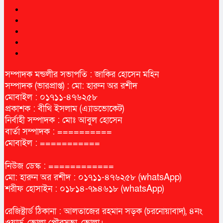
সম্পাদক মন্ডলীর সভাপতি : জাকির হোসেন মহিন
সম্পাদক (ভারপ্রাপ্ত) : মো: হারুন অর রশীদ
মোবাইল : ০১৭১১-৪৭৬২৫৮
প্রকাশক : বীথি ইসলাম (এ্যাডভোকেট)
নির্বাহী সম্পাদক : মোঃ আবুল হোসেন
বার্তা সম্পাদক : ==========
মোবাইল : ===========
নিউজ ডেস্ক : ============
মো: হারুন অর রশীদ : ০১৭১১-৪৭৬২৫৮ (whatsApp)
শরীফ হোসাইন : ০১৮১৪-৭৯৪৬১৮ (whatsApp)
রেজিষ্ট্রার্ড ঠিকানা : আলতাজের রহমান সড়ক (চরনোয়াবাদ), ৪নং
ওয়ার্ড, ভোলা পৌরসভা, ভোলা।