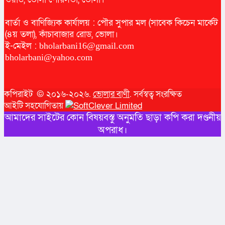
বার্তা ও বাণিজ্যিক কার্যালয় : পৌর সুপার মল (সাবেক কিচেন মার্কেট
(৪য় তলা), কাঁচাবাজার রোড, ভোলা।
ই-মেইল :
bholarbani16@gmail.com
bholarbani@yahoo.com
কপিরাইট © ২০১৬-২০২৬.
ভোলার বাণী
. সর্বস্বত্ব সংরক্ষিত
আইটি সহযোগিতায়
আমাদের সাইটের কোন বিষয়বস্তু অনুমতি ছাড়া কপি করা দণ্ডনীয়
অপরাধ।