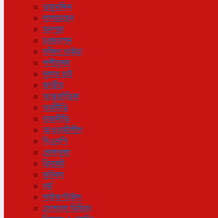
তজুমদ্দিন
লালমোহন
মনপুরা
চরফ্যাশন
দক্ষিণ আইচা
শশীভূষণ
দুলার হাট
জাতীয়
আন্তর্জাতিক
অর্থনীতি
রাজনীতি
আওয়ামীলীগ
বিএনপি
খেলাধুলা
ক্রিকেট
ফুটবল
ধর্ম
লাইফস্টাইল
সোশ্যাল মিডিয়া