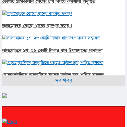
ভোলায় গ্রীষ্মকালীন পেঁয়াজ চাষ বিষয়ে কর্মশালা অনুষ্ঠিত
লালমোহনে বোরো ধানের বাম্পার ফলন !
লালমোহনে ১শ’ ২৬ কোটি টাকার ধান উৎপাদনের সম্ভাবনা
বোরহানউদ্দিনে অনাবৃষ্টিতে ব্যাহত আউশ চাষ, শঙ্কিত কৃষকরা
সব খবর