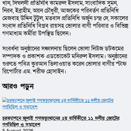
খান, দিঘলদী প্রতিনিধি কামরুল ইসলাম, সাংবাদিক সুমন, 
নিরব, ইব্রাহীম, অয়ন চৌধুরী, আজকের পরিবর্তণ প্রতিনিধি 
মেজবাহ উদ্দিন টুটুল, মতবাদ প্রতিনিধি অর্জুন চন্দ্র দে, সকালের 
সংবাদ প্রতিনিধি বিপ্লব রায়সহ ভোলার বাণী পরিবার ও বিভিন্ন 
গণমাধ্যম কর্মীরা উপস্থিত ছিলেন।
সংবর্ধনা অনুষ্ঠানের সঞ্চালনায় ছিলেন ভোলা নিউজ ডটকমের 
সম্পাদক ও প্রকাশক এডভোকেট মনিরুল ইসলাম। অনুষ্ঠানের 
শুরুতে পবিত্র কুরআন তিলাওয়াত করেন ভোলার বাণীর স্টাফ 
রিপোর্টার এম. শরীফ হোসাইন।
আরও পড়ুন
চরফ্যাশনে জুলাই গণঅভ্যুত্থানের ২য় বার্ষিকীতে ১১ দলীয় জোটের
গণমিছিল ও সমাবেশ