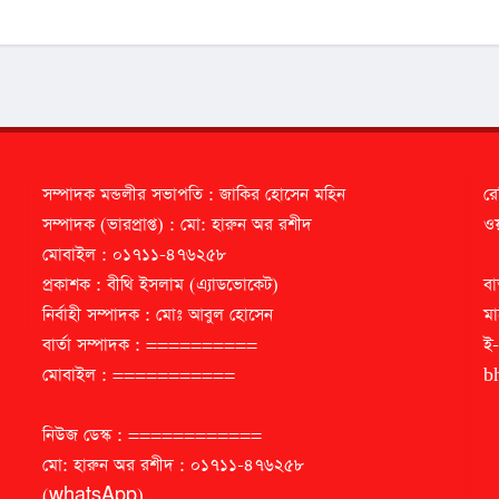
সম্পাদক মন্ডলীর সভাপতি : জাকির হোসেন মহিন
রে
সম্পাদক (ভারপ্রাপ্ত) : মো: হারুন অর রশীদ
ওয়
মোবাইল : ০১৭১১-৪৭৬২৫৮
প্রকাশক : বীথি ইসলাম (এ্যাডভোকেট)
বা
নির্বাহী সম্পাদক : মোঃ আবুল হোসেন
মা
বার্তা সম্পাদক : ==========
ই
মোবাইল : ===========
b
নিউজ ডেস্ক : ============
মো: হারুন অর রশীদ : ০১৭১১-৪৭৬২৫৮
(whatsApp)