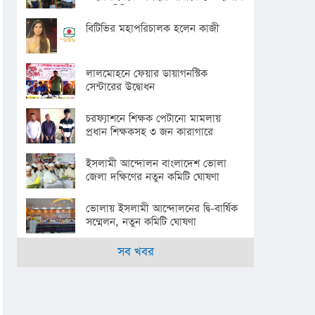
টাকার চিকিৎসা সহায়তা
বিটিভির মহাপরিচালক হলেন কাজী
লালমোহনে ফেয়ার ডায়াগনস্টিক
সেন্টারের উদ্বোধন
চরফ্যাশনে শিক্ষক পেটানো মামলায়
প্রধান শিক্ষকসহ ৩ জন কারাগারে
ইসলামী আন্দোলন বাংলাদেশ ভোলা
জেলা দক্ষিণের নতুন কমিটি ঘোষণা
ভোলায় ইসলামী আন্দোলনের দ্বি-বার্ষিক
সম্মেলন, নতুন কমিটি ঘোষণা
সব খবর