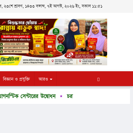
র, ২৩শে শ্রাবণ, ১৪৩৩ বঙ্গাব্দ, ৭ই আগস্ট, ২০২৬ ইং, সকাল ১১:৫১
বিজ্ঞান ও প্রযুক্তি
আরও
িক সেন্টারের উদ্বোধন
চরফ্যাশনে শিক্ষক পেটানো মামলায় প্র