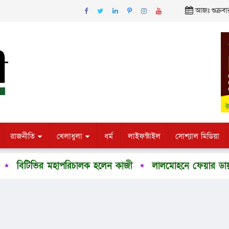
আজঃ শুক্রবা
রাজনীতি
খেলাধুলা
ধর্ম
লাইফস্টাইল
সোশ্যাল মিডিয়া
বিটিভির মহাপরিচালক হলেন কাজী
লালমোহনে ফেয়ার ডায়াগনস্ট