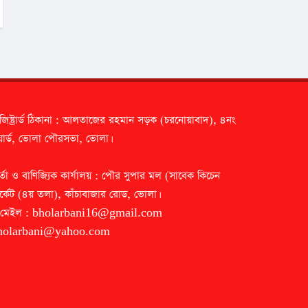
জিষ্ট্রার্ড ঠিকানা : আলতাজের রহমান সড়ক (চরনোয়াবাদ), ৪নং
ার্ড, ভোলা পৌরসভা, ভোলা।
র্তা ও বাণিজ্যিক কার্যালয় : পৌর সুপার মল (সাবেক কিচেন
র্কেট (৪য় তলা), কাঁচাবাজার রোড, ভোলা।
-মেইল :
bholarbani16@gmail.com
holarbani@yahoo.com