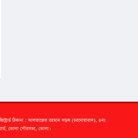
জিষ্ট্রার্ড ঠিকানা : আলতাজের রহমান সড়ক (চরনোয়াবাদ), ৪নং
ার্ড, ভোলা পৌরসভা, ভোলা।