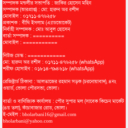
সম্পাদক মন্ডলীর সভাপতি : জাকির হোসেন মহিন
সম্পাদক (ভারপ্রাপ্ত) : মো: হারুন অর রশীদ
মোবাইল : ০১৭১১-৪৭৬২৫৮
প্রকাশক : বীথি ইসলাম (এ্যাডভোকেট)
নির্বাহী সম্পাদক : মোঃ আবুল হোসেন
বার্তা সম্পাদক : ==========
মোবাইল : ===========
নিউজ ডেস্ক : ============
মো: হারুন অর রশীদ : ০১৭১১-৪৭৬২৫৮ (whatsApp)
শরীফ হোসাইন : ০১৮১৪-৭৯৪৬১৮ (whatsApp)
রেজিষ্ট্রার্ড ঠিকানা : আলতাজের রহমান সড়ক (চরনোয়াবাদ), ৪নং
ওয়ার্ড, ভোলা পৌরসভা, ভোলা।
বার্তা ও বাণিজ্যিক কার্যালয় : পৌর সুপার মল (সাবেক কিচেন মার্কেট
(৪য় তলা), কাঁচাবাজার রোড, ভোলা।
ই-মেইল :
bholarbani16@gmail.com
bholarbani@yahoo.com