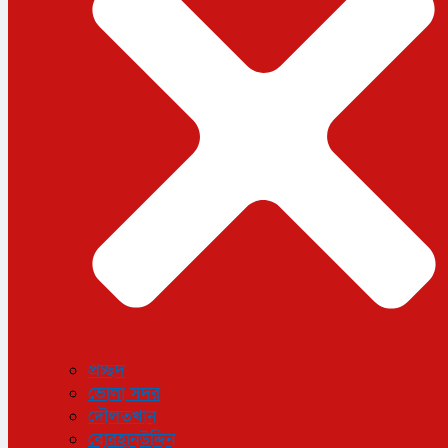
ধর্ম
লাইফস্টাইল
সোশ্যাল মিডিয়া
বিজ্ঞান ও প্রযুক্তি
আরও
বিনোদন
বিশেষ প্রতিবেদন
শেয়ার বাজার
বিচিত্র সংবাদ
সাক্ষাৎকার
সড়ক দুর্ঘটনা
অপরাধ
প্রচ্ছদ
ভোলা সদর
দৌলতখান
বোরহানউদ্দিন