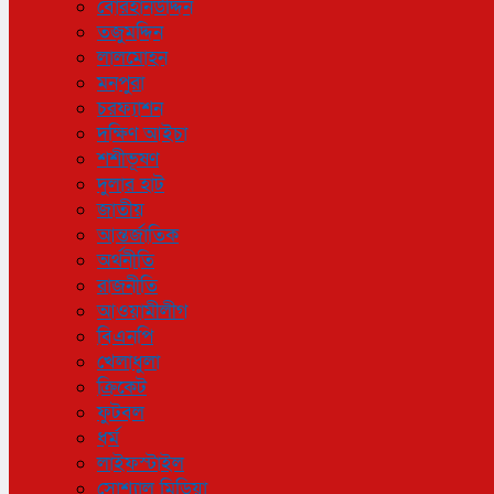
বোরহানউদ্দিন
তজুমদ্দিন
লালমোহন
মনপুরা
চরফ্যাশন
দক্ষিণ আইচা
শশীভূষণ
দুলার হাট
জাতীয়
আন্তর্জাতিক
অর্থনীতি
রাজনীতি
আওয়ামীলীগ
বিএনপি
খেলাধুলা
ক্রিকেট
ফুটবল
ধর্ম
লাইফস্টাইল
সোশ্যাল মিডিয়া