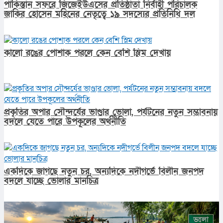
পাকিস্তান সফরে জিজেইউএসের প্রতিষ্ঠাতা নির্বাহী পরিচালক
জাকির হোসেন মহিনের নেতৃত্বে ১৯ সদস্যের প্রতিনিধি দল
কালো রঙের পোশাক পরলে কেন বেশি স্লিম দেখায়
প্রকৃতির অপার সৌন্দর্যের ভাণ্ডার ভোলা, পর্যটনের নতুন সম্ভাবনায়
বদলে যেতে পারে উপকূলের অর্থনীতি
একদিকে জাগছে নতুন চর, অন্যদিকে নদীগর্ভে বিলীন জনপদ
বদলে যাচ্ছে ভোলার মানচিত্র