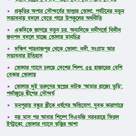
প্রকৃতির অপার সৌন্দর্যের ভাণ্ডার ভোলা, পর্যটনের নতুন
সম্ভাবনায় বদলে যেতে পারে উপকূলের অর্থনীতি
একদিকে জাগছে নতুন চর, অন্যদিকে নদীগর্ভে বিলীন
জনপদ বদলে যাচ্ছে ভোলার মানচিত্র
দক্ষিণ শাহবাজপুর থেকে ভোলা: নদী, সংগ্রাম আর
সম্ভাবনার ইতিহাস
ভোলার গ্যাসে চলছে দেশের শিল্প, ৫৪ হাজারের বেশি
বেকার ভোলায়
ভোলার দুই তরুণের স্বপ্নের নাটক ‘আমার রাজ্যে তুমি’,
পর্দাজুড়ে দ্বীপের সৌন্দর্য
মনপুরায় বন্ধুর স্ত্রীকে ধর্ষণের অভিযোগ, যুবক কারাগারে
নয় মাস পর আবার শিল্পে সিএনজি সরবরাহে ফিরল
ইন্ট্রাকো, ভোলার গ্যাসে স্বস্তির আশা