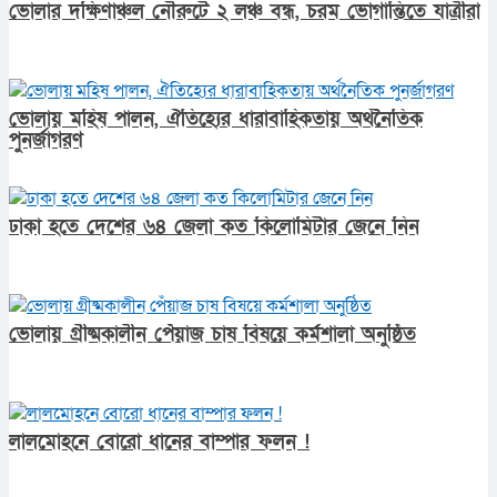
ভোলার দক্ষিণাঞ্চল নৌরুটে ২ লঞ্চ বন্ধ, চরম ভোগান্তিতে যাত্রীরা
ভোলায় মহিষ পালন, ঐতিহ্যের ধারাবাহিকতায় অর্থনৈতিক
পুনর্জাগরণ
ঢাকা হতে দেশের ৬৪ জেলা কত কিলোমিটার জেনে নিন
ভোলায় গ্রীষ্মকালীন পেঁয়াজ চাষ বিষয়ে কর্মশালা অনুষ্ঠিত
লালমোহনে বোরো ধানের বাম্পার ফলন !