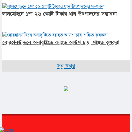
লালমোহনে ১শ’ ২৬ কোটি টাকার ধান উৎপাদনের সম্ভাবনা
বোরহানউদ্দিনে অনাবৃষ্টিতে ব্যাহত আউশ চাষ, শঙ্কিত কৃষকরা
সব খবর