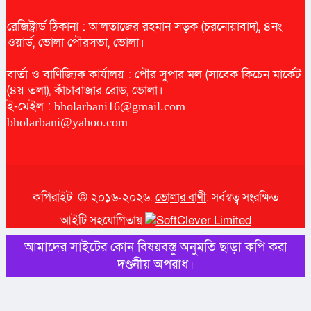
রেজিষ্ট্রার্ড ঠিকানা : আলতাজের রহমান সড়ক (চরনোয়াবাদ), ৪নং
ওয়ার্ড, ভোলা পৌরসভা, ভোলা।
বার্তা ও বাণিজ্যিক কার্যালয় : পৌর সুপার মল (সাবেক কিচেন মার্কেট
(৪য় তলা), কাঁচাবাজার রোড, ভোলা।
ই-মেইল :
bholarbani16@gmail.com
bholarbani@yahoo.com
কপিরাইট © ২০১৬-২০২৬.
ভোলার বাণী
. সর্বস্বত্ব সংরক্ষিত
আইটি সহযোগিতায়
আমাদের সাইটের কোন বিষয়বস্তু অনুমতি ছাড়া কপি করা
দণ্ডনীয় অপরাধ।