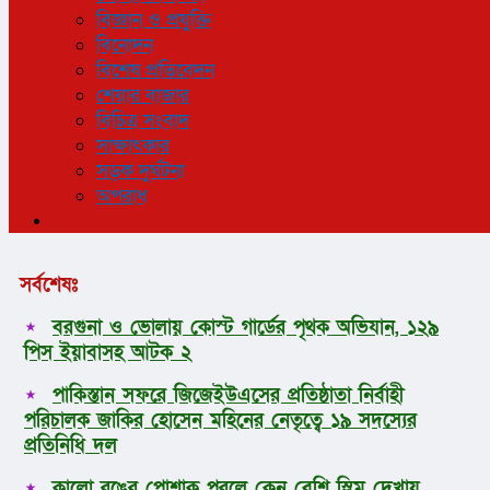
বিজ্ঞান ও প্রযুক্তি
বিনোদন
বিশেষ প্রতিবেদন
শেয়ার বাজার
বিচিত্র সংবাদ
সাক্ষাৎকার
সড়ক দুর্ঘটনা
অপরাধ
সর্বশেষঃ
বরগুনা ও ভোলায় কোস্ট গার্ডের পৃথক অভিযান, ১২৯
পিস ইয়াবাসহ আটক ২
পাকিস্তান সফরে জিজেইউএসের প্রতিষ্ঠাতা নির্বাহী
পরিচালক জাকির হোসেন মহিনের নেতৃত্বে ১৯ সদস্যের
প্রতিনিধি দল
কালো রঙের পোশাক পরলে কেন বেশি স্লিম দেখায়