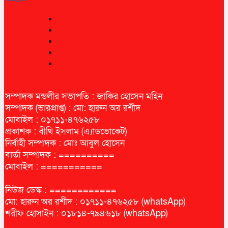
সম্পাদক মন্ডলীর সভাপতি : জাকির হোসেন মহিন
সম্পাদক (ভারপ্রাপ্ত) : মো: হারুন অর রশীদ
মোবাইল : ০১৭১১-৪৭৬২৫৮
প্রকাশক : বীথি ইসলাম (এ্যাডভোকেট)
নির্বাহী সম্পাদক : মোঃ আবুল হোসেন
বার্তা সম্পাদক : ==========
মোবাইল : ===========
নিউজ ডেস্ক : ============
মো: হারুন অর রশীদ : ০১৭১১-৪৭৬২৫৮ (whatsApp)
শরীফ হোসাইন : ০১৮১৪-৭৯৪৬১৮ (whatsApp)