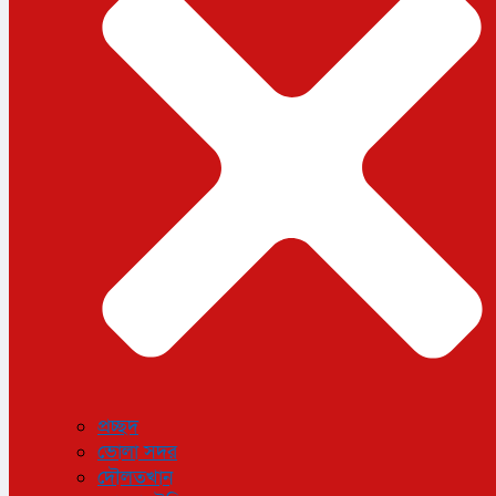
ফুটবল
ধর্ম
লাইফস্টাইল
সোশ্যাল মিডিয়া
বিজ্ঞান ও প্রযুক্তি
আরও
বিনোদন
বিশেষ প্রতিবেদন
শেয়ার বাজার
বিচিত্র সংবাদ
সাক্ষাৎকার
সড়ক দুর্ঘটনা
অপরাধ
প্রচ্ছদ
ভোলা সদর
দৌলতখান