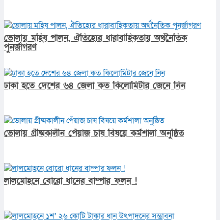
ভোলায় মহিষ পালন, ঐতিহ্যের ধারাবাহিকতায় অর্থনৈতিক
পুনর্জাগরণ
ঢাকা হতে দেশের ৬৪ জেলা কত কিলোমিটার জেনে নিন
ভোলায় গ্রীষ্মকালীন পেঁয়াজ চাষ বিষয়ে কর্মশালা অনুষ্ঠিত
লালমোহনে বোরো ধানের বাম্পার ফলন !