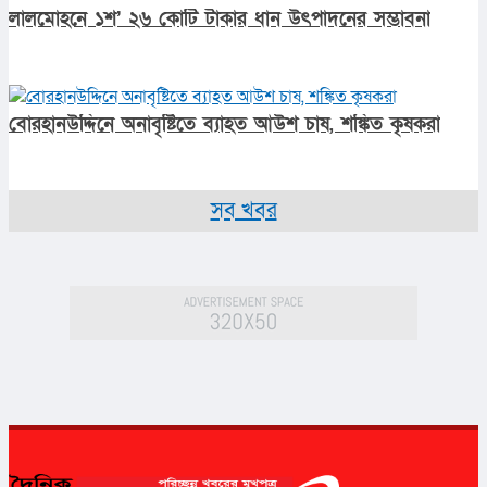
লালমোহনে ১শ’ ২৬ কোটি টাকার ধান উৎপাদনের সম্ভাবনা
বোরহানউদ্দিনে অনাবৃষ্টিতে ব্যাহত আউশ চাষ, শঙ্কিত কৃষকরা
সব খবর