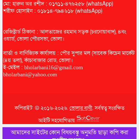
মো: হারুন অর রশীদ : ০১৭১১-৪৭৬২৫৮ (whatsApp)
শরীফ হোসাইন : ০১৮১৪-৭৯৪৬১৮ (whatsApp)
রেজিষ্ট্রার্ড ঠিকানা : আলতাজের রহমান সড়ক (চরনোয়াবাদ), ৪নং
ওয়ার্ড, ভোলা পৌরসভা, ভোলা।
বার্তা ও বাণিজ্যিক কার্যালয় : পৌর সুপার মল (সাবেক কিচেন মার্কেট
(৪য় তলা), কাঁচাবাজার রোড, ভোলা।
ই-মেইল :
bholarbani16@gmail.com
bholarbani@yahoo.com
কপিরাইট © ২০১৬-২০২৬.
ভোলার বাণী
. সর্বস্বত্ব সংরক্ষিত
আইটি সহযোগিতায়
আমাদের সাইটের কোন বিষয়বস্তু অনুমতি ছাড়া কপি করা