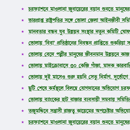
প্রচ্ছদ
চরফ্যাশনে মাওলানা জুবায়েরের বয়ান শুনতে মানুষে
ভোলা
জাতীয়
ভারপ্রাপ্ত রাষ্ট্রপতির সঙ্গে ভোলা জেলা আইনজীবী সম
আন্তর্জাতিক
মানবতার বন্ধন যুব উন্নয়ন সংস্থার নতুন কমিটি ঘোষ
অর্থনীতি
রাজনীতি
ভোলায় ‘বিবা’ প্রতিষ্ঠানের নিবন্ধন প্রাপ্তিতে শুকর
খেলাধুলা
ধর্ম
ভোলায় বেদে পল্লীর মানুষের জীবনমান উন্নয়নে কাজ ক
লাইফস্টাইল
ভোলায় মাইক্রোবাসে ৩০ কেজি গাঁজা, মাদক কারব
সোশ্যাল মিডিয়া
বিজ্ঞান ও প্রযুক্তি
ভোলায় দুই মাসেও শুরু হয়নি সেতু নির্মাণ, দুর্ভোগ
আরও
ছুটি শেষে কর্মস্থলে বিলম্বে যোগদানের অভিযোগ চরফ্য
ভোলায় ব্যাংকের হাট বাজার ব্যবসায়ী সমবায় সমিতির ন
তজুমদ্দিনে সন্ত্রাসী রাজত্ব কায়েমের অপচেষ্টার অভি
চরফ্যাশনে মাওলানা জুবায়েরের বয়ান শুনতে মানুষে