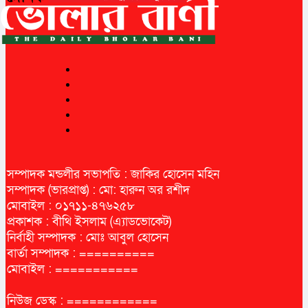
সম্পাদক মন্ডলীর সভাপতি : জাকির হোসেন মহিন
সম্পাদক (ভারপ্রাপ্ত) : মো: হারুন অর রশীদ
মোবাইল : ০১৭১১-৪৭৬২৫৮
প্রকাশক : বীথি ইসলাম (এ্যাডভোকেট)
নির্বাহী সম্পাদক : মোঃ আবুল হোসেন
বার্তা সম্পাদক : ==========
মোবাইল : ===========
নিউজ ডেস্ক : ============