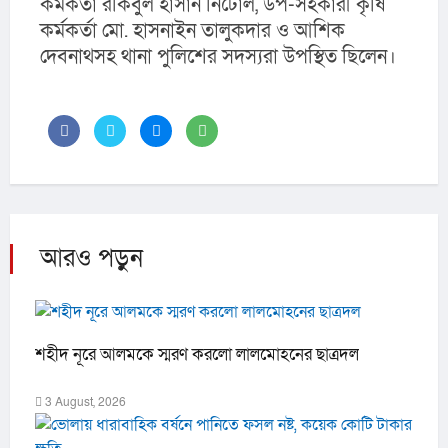
কর্মকর্তা রকিবুল হাসান নিটোল, উপ-সহকারী কৃষি 
কর্মকর্তা মো. হাসনাইন তালুকদার ও আশিক 
দেবনাথসহ থানা পুলিশের সদস্যরা উপস্থিত ছিলেন।
আরও পড়ুন
শহীদ নূরে আলমকে স্মরণ করলো লালমোহনের ছাত্রদল
3 August, 2026