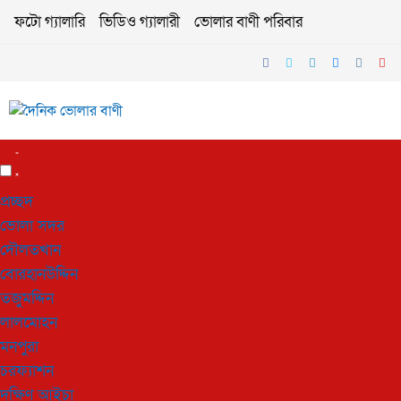
ফটো গ্যালারি
ভিডিও গ্যালারী
ভোলার বাণী পরিবার
প্রচ্ছদ
ভোলা সদর
দৌলতখান
বোরহানউদ্দিন
তজুমদ্দিন
লালমোহন
মনপুরা
চরফ্যাশন
দক্ষিণ আইচা