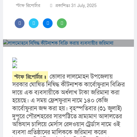
স্টাফ রিপোর্টার
প্রকাশিতঃ 31 July, 2025
 ভোলার লালমোহন উপজেলায় 
স্টাফ রিপোর্টার ॥
সরকার ঘোষিত নিষিদ্ধ কীটনাশক কার্বোফুরান বিক্রির 
দায়ে এক ব্যবসায়ীকে অর্ধলাখ টাকা জরিমানা করা 
হয়েছে। এ সময় ফ্রেশফুরান নামে ১৪০ কেজি 
কার্বোফুরান জব্দ করা হয়। বৃহস্পতিবার (৩১ জুলাই) 
দুপুরে পৌরশহরের সারপট্টিতে ভ্রাম্যমাণ আদালতের 
অভিযান চালিয়ে মের্সাস রেদওয়ান ট্রের্ডাস নামে ওই 
ব্যবসা প্রতিষ্ঠানের মালিককে জরিমানা করেন 