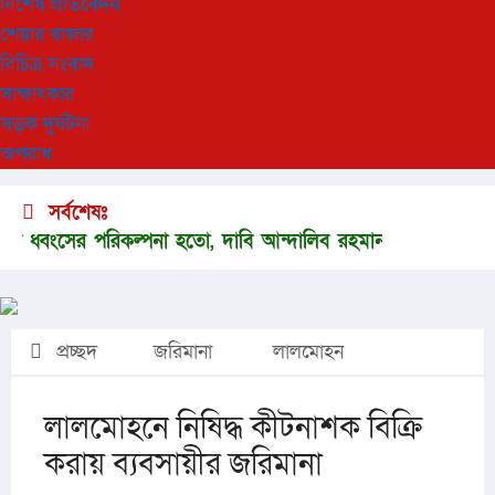
বিশেষ প্রতিবেদন
শেয়ার বাজার
বিচিত্র সংবাদ
সাক্ষাৎকার
সড়ক দুর্ঘটনা
অপরাধ
সর্বশেষঃ
বংসের পরিকল্পনা হতো, দাবি আন্দালিব রহমান পার্থের
কবিতা আব
প্রচ্ছদ
জরিমানা
লালমোহন
লালমোহনে নিষিদ্ধ কীটনাশক বিক্রি
করায় ব্যবসায়ীর জরিমানা