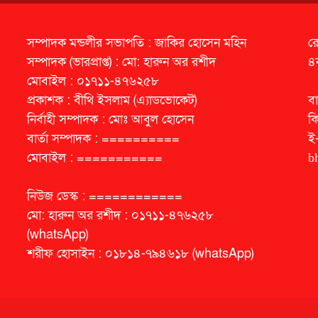
সম্পাদক মন্ডলীর সভাপতি : জাকির হোসেন মহিন
র
সম্পাদক (ভারপ্রাপ্ত) : মো: হারুন অর রশীদ
৪
মোবাইল : ০১৭১১-৪৭৬২৫৮
প্রকাশক : বীথি ইসলাম (এ্যাডভোকেট)
বা
নির্বাহী সম্পাদক : মোঃ আবুল হোসেন
ক
বার্তা সম্পাদক : ==========
ই
মোবাইল : ===========
b
নিউজ ডেস্ক : ============
মো: হারুন অর রশীদ : ০১৭১১-৪৭৬২৫৮
(whatsApp)
শরীফ হোসাইন : ০১৮১৪-৭৯৪৬১৮ (whatsApp)