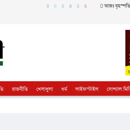
আজঃ বৃহস্পতিবা
তি
রাজনীতি
খেলাধুলা
ধর্ম
লাইফস্টাইল
সোশ্যাল মিড