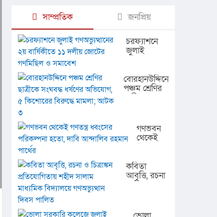
সাম্প্রতিক
জনপ্রিয়
চরফ্যাশনে
জুলাই
গণঅভ্যুত্থানের
২য় বার্ষিকীতে
১১ দলীয়
বোরহানউদ্দিনে
জোটের
পঞ্চম শ্রেণির
গণমিছিল ও
ছাত্রীকে
সমাবেশ
সংঘবদ্ধ
ধর্ষণের
অভিযোগ, ৫
গণভবন
কিশোরের
থেকেই
বিরুদ্ধে
গণতন্ত্র
মামলা; আটক
ধ্বংসের
৩
পরিকল্পনা
কবিতা
হতো,
আবৃত্তি, রচনা
দাবি
ও চিত্রাঙ্কন
আন্দালিব
প্রতিযোগিতায়
রহমান
শহীদ সালাম
পার্থের
মাধ্যমিক
ভোলা