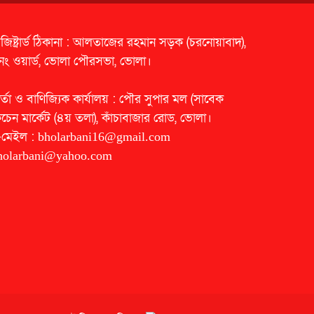
েজিষ্ট্রার্ড ঠিকানা : আলতাজের রহমান সড়ক (চরনোয়াবাদ),
নং ওয়ার্ড, ভোলা পৌরসভা, ভোলা।
র্তা ও বাণিজ্যিক কার্যালয় : পৌর সুপার মল (সাবেক
িচেন মার্কেট (৪য় তলা), কাঁচাবাজার রোড, ভোলা।
-মেইল :
bholarbani16@gmail.com
holarbani@yahoo.com