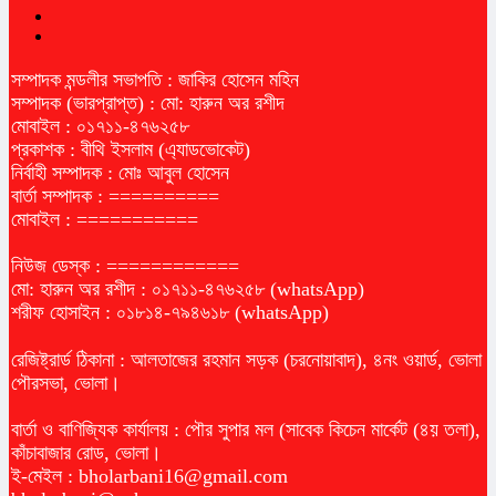
সম্পাদক মন্ডলীর সভাপতি : জাকির হোসেন মহিন
সম্পাদক (ভারপ্রাপ্ত) : মো: হারুন অর রশীদ
মোবাইল : ০১৭১১-৪৭৬২৫৮
প্রকাশক : বীথি ইসলাম (এ্যাডভোকেট)
নির্বাহী সম্পাদক : মোঃ আবুল হোসেন
বার্তা সম্পাদক : ==========
মোবাইল : ===========
নিউজ ডেস্ক : ============
মো: হারুন অর রশীদ : ০১৭১১-৪৭৬২৫৮ (whatsApp)
শরীফ হোসাইন : ০১৮১৪-৭৯৪৬১৮ (whatsApp)
রেজিষ্ট্রার্ড ঠিকানা : আলতাজের রহমান সড়ক (চরনোয়াবাদ), ৪নং ওয়ার্ড, ভোলা
পৌরসভা, ভোলা।
বার্তা ও বাণিজ্যিক কার্যালয় : পৌর সুপার মল (সাবেক কিচেন মার্কেট (৪য় তলা),
কাঁচাবাজার রোড, ভোলা।
ই-মেইল :
bholarbani16@gmail.com