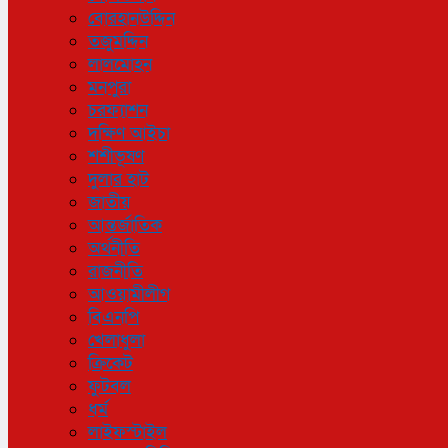
বোরহানউদ্দিন
তজুমদ্দিন
লালমোহন
মনপুরা
চরফ্যাশন
দক্ষিণ আইচা
শশীভূষণ
দুলার হাট
জাতীয়
আন্তর্জাতিক
অর্থনীতি
রাজনীতি
আওয়ামীলীগ
বিএনপি
খেলাধুলা
ক্রিকেট
ফুটবল
ধর্ম
লাইফস্টাইল