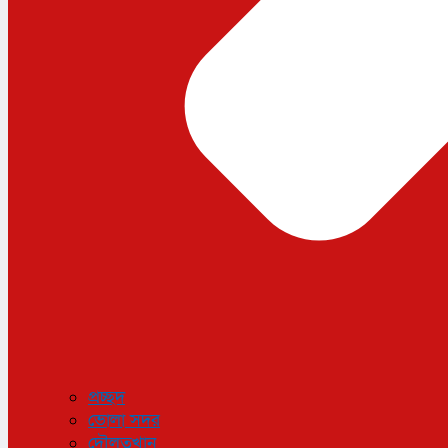
প্রচ্ছদ
ভোলা সদর
দৌলতখান