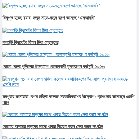
বিলুপ্ত হচ্ছে র‍্যাব! নতুন নামে-নতুন রূপে আসছে ‘এসআরবি’
কনটেন্ট ক্রিয়েটর রিপন মিয়া গ্রেপ্তার
ভোলা জেলা পুলিশের উদ্যোগে জেলাব্যাপী বৃক্ষরোপণ কর্মসূচি ২০২৬
মনপুরায় মনোয়ারা বেগম মহিলা কলেজ সরকারিকরণের উদ্যোগ: প্রশংসায় ভাসছেন এমপি
নয়ন
ভোলায় অসহায় মানুষের মাঝে খাবার বিতরণ করল সেবা তরঙ্গ সংগঠন