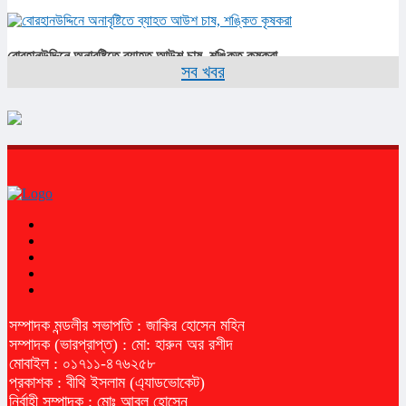
বোরহানউদ্দিনে অনাবৃষ্টিতে ব্যাহত আউশ চাষ, শঙ্কিত কৃষকরা
সব খবর
সম্পাদক মন্ডলীর সভাপতি : জাকির হোসেন মহিন
সম্পাদক (ভারপ্রাপ্ত) : মো: হারুন অর রশীদ
মোবাইল : ০১৭১১-৪৭৬২৫৮
প্রকাশক : বীথি ইসলাম (এ্যাডভোকেট)
নির্বাহী সম্পাদক : মোঃ আবুল হোসেন