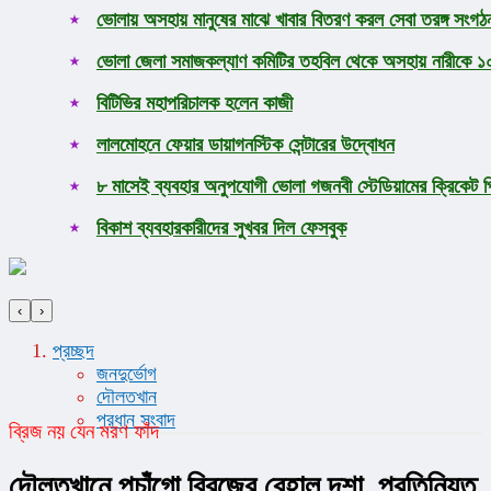
ভোলায় অসহায় মানুষের মাঝে খাবার বিতরণ করল সেবা তরঙ্গ সংগঠ
ভোলা জেলা সমাজকল্যাণ কমিটির তহবিল থেকে অসহায় নারীকে ১০ 
বিটিভির মহাপরিচালক হলেন কাজী
লালমোহনে ফেয়ার ডায়াগনস্টিক সেন্টারের উদ্বোধন
৮ মাসেই ব্যবহার অনুপযোগী ভোলা গজনবী স্টেডিয়ামের ক্রিকেট প
বিকাশ ব্যবহারকারীদের সুখবর দিল ফেসবুক
‹
›
প্রচ্ছদ
জনদুর্ভোগ
দৌলতখান
প্রধান সংবাদ
ব্রিজ নয় যেন মরণ ফাঁদ
দৌলতখানে পচাঁগো ব্রিজের বেহাল দশা, প্রতিনিয়ত