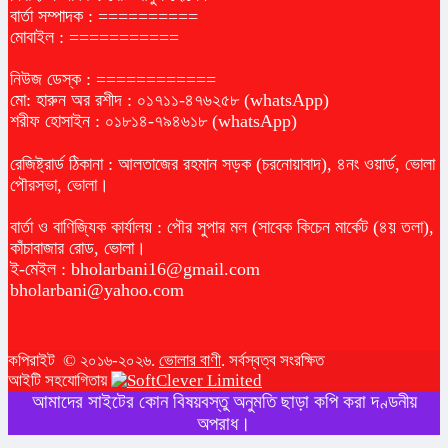
বার্তা সম্পাদক : ==========
মোবাইল : ===========
নিউজ ডেস্ক : ============
মো: হারুন অর রশীদ : ০১৭১১-৪৭৬২৫৮ (whatsApp)
শরীফ হোসাইন : ০১৮১৪-৭৯৪৬১৮ (whatsApp)
রেজিষ্ট্রার্ড ঠিকানা : আলতাজের রহমান সড়ক (চরনোয়াবাদ), ৪নং ওয়ার্ড, ভোলা
পৌরসভা, ভোলা।
বার্তা ও বাণিজ্যিক কার্যালয় : পৌর সুপার মল (সাবেক কিচেন মার্কেট (৪য় তলা),
কাঁচাবাজার রোড, ভোলা।
ই-মেইল :
bholarbani16@gmail.com
bholarbani@yahoo.com
কপিরাইট © ২০১৬-২০২৬.
ভোলার বাণী
. সর্বস্বত্ব সংরক্ষিত
আইটি সহযোগিতায়
আমাদের সাইটের কোন বিষয়বস্তু অনুমতি ছাড়া কপি করা দণ্ডনীয়
অপরাধ।