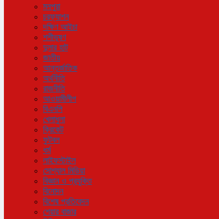
মনপুরা
চরফ্যাশন
দক্ষিণ আইচা
শশীভূষণ
দুলার হাট
জাতীয়
আন্তর্জাতিক
অর্থনীতি
রাজনীতি
আওয়ামীলীগ
বিএনপি
খেলাধুলা
ক্রিকেট
ফুটবল
ধর্ম
লাইফস্টাইল
সোশ্যাল মিডিয়া
বিজ্ঞান ও প্রযুক্তি
বিনোদন
বিশেষ প্রতিবেদন
শেয়ার বাজার