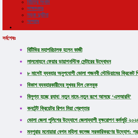
বিচিত্র সংবাদ
সাক্ষাৎকার
সড়ক দুর্ঘটনা
অপরাধ
সর্বশেষঃ
বিটিভির মহাপরিচালক হলেন কাজী
লালমোহনে ফেয়ার ডায়াগনস্টিক সেন্টারের উদ্বোধন
৮ মাসেই ব্যবহার অনুপযোগী ভোলা গজনবী স্টেডিয়ামের ক্রিকেট প
বিকাশ ব্যবহারকারীদের সুখবর দিল ফেসবুক
বিলুপ্ত হচ্ছে র‍্যাব! নতুন নামে-নতুন রূপে আসছে ‘এসআরবি’
কনটেন্ট ক্রিয়েটর রিপন মিয়া গ্রেপ্তার
ভোলা জেলা পুলিশের উদ্যোগে জেলাব্যাপী বৃক্ষরোপণ কর্মসূচি ২০২
মনপুরায় মনোয়ারা বেগম মহিলা কলেজ সরকারিকরণের উদ্যোগ: প্