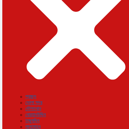
প্রচ্ছদ
ভোলা সদর
দৌলতখান
বোরহানউদ্দিন
তজুমদ্দিন
লালমোহন