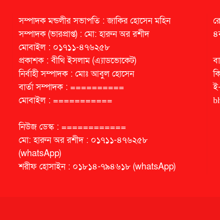
সম্পাদক মন্ডলীর সভাপতি : জাকির হোসেন মহিন
র
সম্পাদক (ভারপ্রাপ্ত) : মো: হারুন অর রশীদ
৪
মোবাইল : ০১৭১১-৪৭৬২৫৮
প্রকাশক : বীথি ইসলাম (এ্যাডভোকেট)
বা
নির্বাহী সম্পাদক : মোঃ আবুল হোসেন
ক
বার্তা সম্পাদক : ==========
ই
মোবাইল : ===========
b
নিউজ ডেস্ক : ============
মো: হারুন অর রশীদ : ০১৭১১-৪৭৬২৫৮
(whatsApp)
শরীফ হোসাইন : ০১৮১৪-৭৯৪৬১৮ (whatsApp)