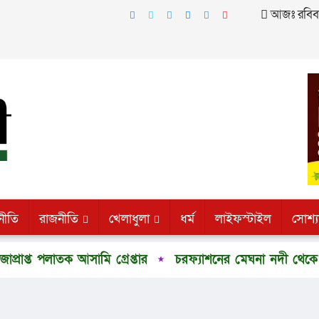
আজঃ রবিবার
নীতি
রাজনীতি
খেলাধুলা
ধর্ম
লাইফস্টাইল
সোশ্য
াতক আসামি গ্রেপ্তার
চরফ্যাশনের মেঘনা নদী থেকে অর্ধগলিত 