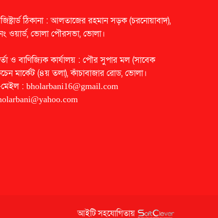
েজিষ্ট্রার্ড ঠিকানা : আলতাজের রহমান সড়ক (চরনোয়াবাদ),
নং ওয়ার্ড, ভোলা পৌরসভা, ভোলা।
র্তা ও বাণিজ্যিক কার্যালয় : পৌর সুপার মল (সাবেক
িচেন মার্কেট (৪য় তলা), কাঁচাবাজার রোড, ভোলা।
-মেইল :
bholarbani16@gmail.com
holarbani@yahoo.com
আইটি সহযোগিতায়