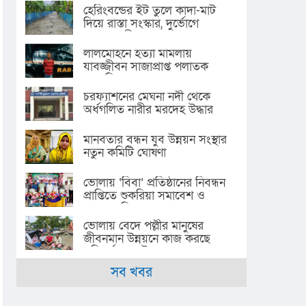
হেরিংবন্ডের ইট তুলে কাদা-মাট
দিয়ে রাস্তা সংস্কার, দুর্ভোগে
এলাকাবাসী
লালমোহনে হত্যা মামলায়
যাবজ্জীবন সাজাপ্রাপ্ত পলাতক
আসামি গ্রেপ্তার
চরফ্যাশনের মেঘনা নদী থেকে
অর্ধগলিত নারীর মরদেহ উদ্ধার
মানবতার বন্ধন যুব উন্নয়ন সংস্থার
নতুন কমিটি ঘোষণা
ভোলায় ‘বিবা’ প্রতিষ্ঠানের নিবন্ধন
প্রাপ্তিতে শুকরিয়া সমাবেশ ও
সহায়তা বিতরণ
ভোলায় বেদে পল্লীর মানুষের
জীবনমান উন্নয়নে কাজ করছে
পরিবর্তন যুব উন্নয়ন সংস্থা
সব খবর