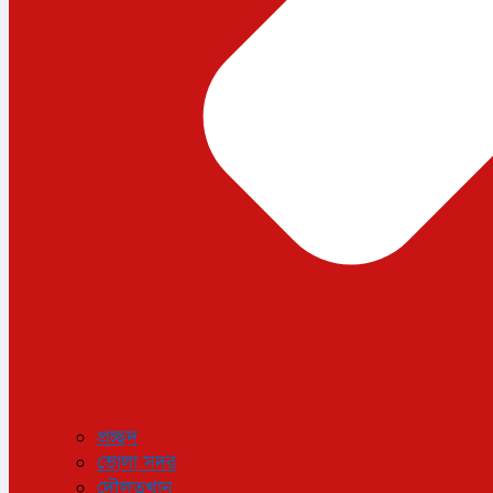
প্রচ্ছদ
ভোলা সদর
দৌলতখান