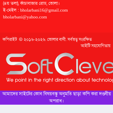
(৪য় তলা), কাঁচাবাজার রোড, ভোলা।
ই-মেইল :
bholarbani16@gmail.com
bholarbani@yahoo.com
কপিরাইট © ২০১৬-২০২৬.
ভোলার বাণী
. সর্বস্বত্ব সংরক্ষিত
আইটি সহযোগিতায়
আমাদের সাইটের কোন বিষয়বস্তু অনুমতি ছাড়া কপি করা দণ্ডনীয়
অপরাধ।