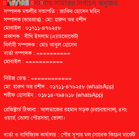
সমবায় সমিতির নির্বাচন অনুষ্ঠিত
সম্পাদক মন্ডলীর সভাপতি : জাকির হোসেন মহিন
সম্পাদক (ভারপ্রাপ্ত) : মো: হারুন অর রশীদ
মোবাইল : ০১৭১১-৪৭৬২৫৮
প্রকাশক : বীথি ইসলাম (এ্যাডভোকেট)
নির্বাহী সম্পাদক : মোঃ আবুল হোসেন
বার্তা সম্পাদক : ==========
মোবাইল : ===========
নিউজ ডেস্ক : ============
মো: হারুন অর রশীদ : ০১৭১১-৪৭৬২৫৮ (whatsApp)
শরীফ হোসাইন : ০১৮১৪-৭৯৪৬১৮ (whatsApp)
রেজিষ্ট্রার্ড ঠিকানা : আলতাজের রহমান সড়ক (চরনোয়াবাদ), ৪নং
ওয়ার্ড, ভোলা পৌরসভা, ভোলা।
বার্তা ও বাণিজ্যিক কার্যালয় : পৌর সুপার মল (সাবেক কিচেন মার্কেট