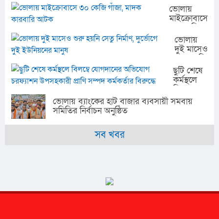
সমাবেশ
মানুষের
ভোলায়
ও
জীবনমান
মাইক্রোবাসে
সহায়তা
উন্নয়নে
৩০ কেজি
বিতরণ
কাজ
গাঁজা, মাদক
ভোলায়
করছে
কারবারি
দুই মাসেও
পরিবর্তন
আটক
শুরু হয়নি
যুব
সেতু
ছুটি শেষে
উন্নয়ন
নির্মাণ,
কর্মস্থলে
সংস্থা
দুর্ভোগে
বিলম্বে
দুই
যোগদানের
ভোলায় ব্যাংকের হাট বাজার ব্যবসায়ী সমবায়
ইউনিয়নের
অভিযোগ
সমিতির নির্বাচন অনুষ্ঠিত
মানুষ
চরফ্যাশন
উপসহকারী
সব খবর
প্রাণি
সম্পদ
কর্মকর্তার
বিরুদ্ধে