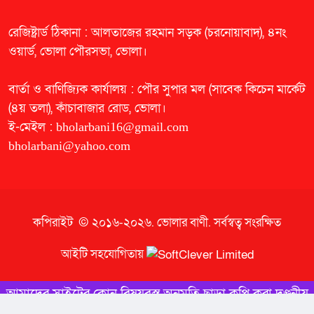
রেজিষ্ট্রার্ড ঠিকানা : আলতাজের রহমান সড়ক (চরনোয়াবাদ), ৪নং
ওয়ার্ড, ভোলা পৌরসভা, ভোলা।
বার্তা ও বাণিজ্যিক কার্যালয় : পৌর সুপার মল (সাবেক কিচেন মার্কেট
(৪য় তলা), কাঁচাবাজার রোড, ভোলা।
ই-মেইল :
bholarbani16@gmail.com
bholarbani@yahoo.com
কপিরাইট © ২০১৬-২০২৬.
ভোলার বাণী
. সর্বস্বত্ব সংরক্ষিত
আইটি সহযোগিতায়
আমাদের সাইটের কোন বিষয়বস্তু অনুমতি ছাড়া কপি করা দণ্ডনীয়
অপরাধ।