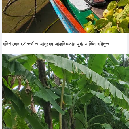
বরিশালের সৌন্দর্য ও মানুষের আন্তরিকতায় মুগ্ধ মার্কিন রাষ্ট্রদূত