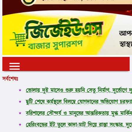
✕
✕
✕
সর্বশেষঃ
প্রচ্ছদ
ভোলায় দুই মাসেও শুরু হয়নি সেতু নির্মাণ, দুর্ভোগে 
ভোলা
ছুটি শেষে কর্মস্থলে বিলম্বে যোগদানের অভিযোগ চরফ্যা
জাতীয়
আন্তর্জাতিক
বরিশালের সৌন্দর্য ও মানুষের আন্তরিকতায় মুগ্ধ মার্কিন র
অর্থনীতি
রাজনীতি
হেরিংবন্ডের ইট তুলে কাদা-মাট দিয়ে রাস্তা সংস্কার, দু
খেলাধুলা