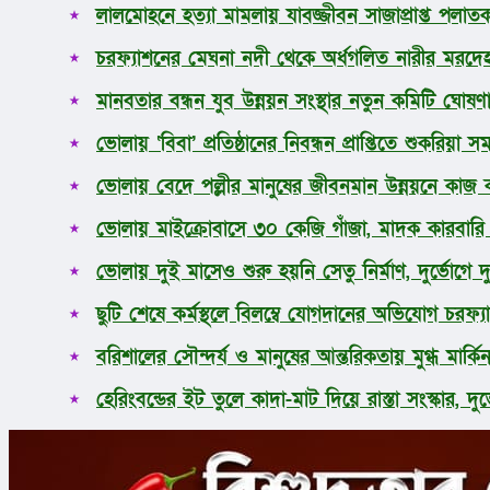
লালমোহনে হত্যা মামলায় যাবজ্জীবন সাজাপ্রাপ্ত পলাতক 
ধর্ম
লাইফস্টাইল
চরফ্যাশনের মেঘনা নদী থেকে অর্ধগলিত নারীর মরদেহ
সোশ্যাল মিডিয়া
বিজ্ঞান ও প্রযুক্তি
মানবতার বন্ধন যুব উন্নয়ন সংস্থার নতুন কমিটি ঘোষণ
আরও
ভোলায় ‘বিবা’ প্রতিষ্ঠানের নিবন্ধন প্রাপ্তিতে শুকরিয়
ভোলায় বেদে পল্লীর মানুষের জীবনমান উন্নয়নে কাজ কর
ভোলায় মাইক্রোবাসে ৩০ কেজি গাঁজা, মাদক কারবার
ভোলায় দুই মাসেও শুরু হয়নি সেতু নির্মাণ, দুর্ভোগে 
ছুটি শেষে কর্মস্থলে বিলম্বে যোগদানের অভিযোগ চরফ্যা
বরিশালের সৌন্দর্য ও মানুষের আন্তরিকতায় মুগ্ধ মার্কিন র
হেরিংবন্ডের ইট তুলে কাদা-মাট দিয়ে রাস্তা সংস্কার, দু