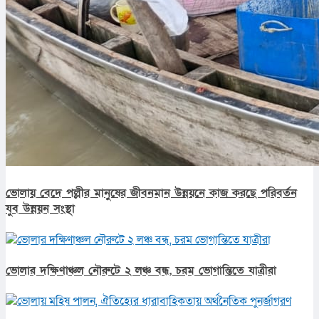
ভোলায় বেদে পল্লীর মানুষের জীবনমান উন্নয়নে কাজ করছে পরিবর্তন
যুব উন্নয়ন সংস্থা
ভোলার দক্ষিণাঞ্চল নৌরুটে ২ লঞ্চ বন্ধ, চরম ভোগান্তিতে যাত্রীরা