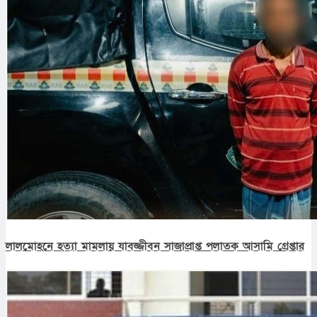
লালমোহনে হত্যা মামলায় যাবজ্জীবন সাজাপ্রাপ্ত পলাতক আসামি গ্রেপ্তার