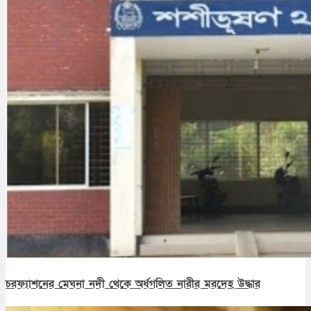
চরফ্যাশনের মেঘনা নদী থেকে অর্ধগলিত নারীর মরদেহ উদ্ধার