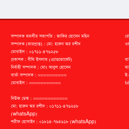
সম্পাদক মন্ডলীর সভাপতি : জাকির হোসেন মহিন
রে
সম্পাদক (ভারপ্রাপ্ত) : মো: হারুন অর রশীদ
ওয়
মোবাইল : ০১৭১১-৪৭৬২৫৮
প্রকাশক : বীথি ইসলাম (এ্যাডভোকেট)
বা
নির্বাহী সম্পাদক : মোঃ আবুল হোসেন
মা
বার্তা সম্পাদক : ==========
ই
মোবাইল : ===========
b
নিউজ ডেস্ক : ============
মো: হারুন অর রশীদ : ০১৭১১-৪৭৬২৫৮
(whatsApp)
শরীফ হোসাইন : ০১৮১৪-৭৯৪৬১৮ (whatsApp)