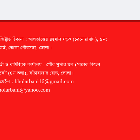
জিষ্ট্রার্ড ঠিকানা : আলতাজের রহমান সড়ক (চরনোয়াবাদ), ৪নং
ার্ড, ভোলা পৌরসভা, ভোলা।
র্তা ও বাণিজ্যিক কার্যালয় : পৌর সুপার মল (সাবেক কিচেন
র্কেট (৪য় তলা), কাঁচাবাজার রোড, ভোলা।
-মেইল :
bholarbani16@gmail.com
holarbani@yahoo.com