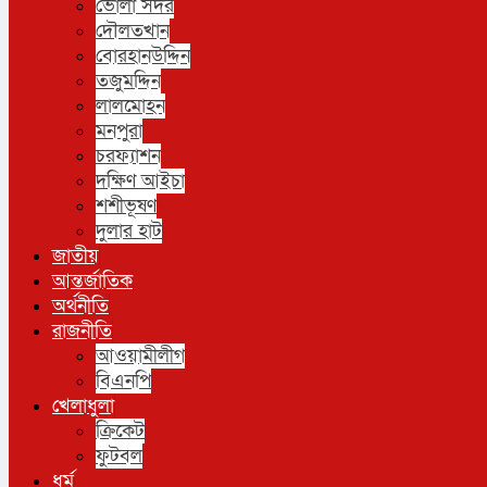
ভোলা সদর
দৌলতখান
বোরহানউদ্দিন
তজুমদ্দিন
লালমোহন
মনপুরা
চরফ্যাশন
দক্ষিণ আইচা
শশীভূষণ
দুলার হাট
জাতীয়
আন্তর্জাতিক
অর্থনীতি
রাজনীতি
আওয়ামীলীগ
বিএনপি
খেলাধুলা
ক্রিকেট
ফুটবল
ধর্ম