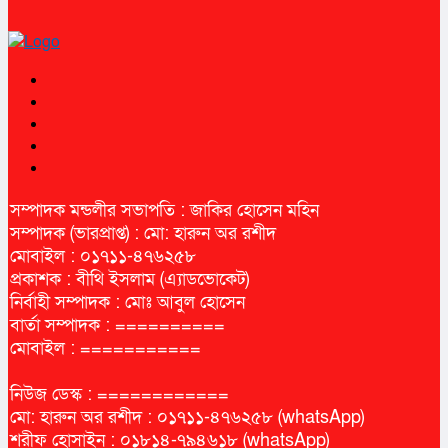
সম্পাদক মন্ডলীর সভাপতি : জাকির হোসেন মহিন
সম্পাদক (ভারপ্রাপ্ত) : মো: হারুন অর রশীদ
মোবাইল : ০১৭১১-৪৭৬২৫৮
প্রকাশক : বীথি ইসলাম (এ্যাডভোকেট)
নির্বাহী সম্পাদক : মোঃ আবুল হোসেন
বার্তা সম্পাদক : ==========
মোবাইল : ===========
নিউজ ডেস্ক : ============
মো: হারুন অর রশীদ : ০১৭১১-৪৭৬২৫৮ (whatsApp)
শরীফ হোসাইন : ০১৮১৪-৭৯৪৬১৮ (whatsApp)