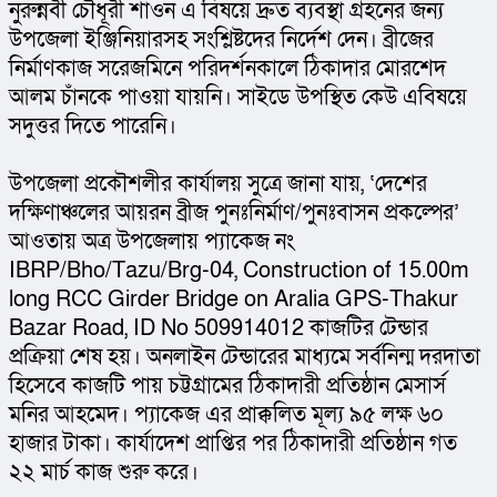
নুরুন্নবী চৌধূরী শাওন এ বিষয়ে দ্রুত ব্যবস্থা গ্রহনের জন্য 
উপজেলা ইঞ্জিনিয়ারসহ সংশ্লিষ্টদের নির্দেশ দেন। ব্রীজের 
নির্মাণকাজ সরেজমিনে পরিদর্শনকালে ঠিকাদার মোরশেদ 
আলম চাঁনকে পাওয়া যায়নি। সাইডে উপস্থিত কেউ এবিষয়ে 
সদুত্তর দিতে পারেনি।
উপজেলা প্রকৌশলীর কার্যালয় সুত্রে জানা যায়, ‘দেশের 
দক্ষিণাঞ্চলের আয়রন ব্রীজ পুনঃনির্মাণ/পুনঃবাসন প্রকল্পের’ 
আওতায় অত্র উপজেলায় প্যাকেজ নং 
IBRP/Bho/Tazu/Brg-04, Construction of 15.00m 
long RCC Girder Bridge on Aralia GPS-Thakur 
Bazar Road, ID No 509914012 কাজটির টেন্ডার 
প্রক্রিয়া শেষ হয়। অনলাইন টেন্ডারের মাধ্যমে সর্বনিন্ম দরদাতা 
হিসেবে কাজটি পায় চট্টগ্রামের ঠিকাদারী প্রতিষ্ঠান মেসার্স 
মনির আহমেদ। প্যাকেজ এর প্রাক্কলিত মূল্য ৯৫ লক্ষ ৬০ 
হাজার টাকা। কার্যাদেশ প্রাপ্তির পর ঠিকাদারী প্রতিষ্ঠান গত 
২২ মার্চ কাজ শুরু করে।