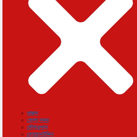
ধর্ম
লাইফস্টাইল
সোশ্যাল মিডিয়া
বিজ্ঞান ও প্রযুক্তি
আরও
বিনোদন
বিশেষ প্রতিবেদন
শেয়ার বাজার
বিচিত্র সংবাদ
সাক্ষাৎকার
সড়ক দুর্ঘটনা
অপরাধ
প্রচ্ছদ
ভোলা সদর
দৌলতখান
বোরহানউদ্দিন