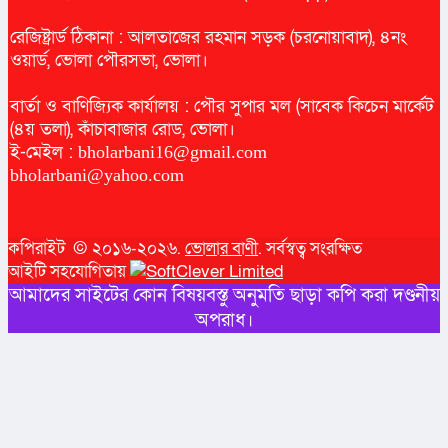
রেজিষ্ট্রার্ড ঠিকানা : আলতাজের রহমান সড়ক (চরনোয়াবাদ), ৪নং
ওয়ার্ড, ভোলা পৌরসভা, ভোলা।
বার্তা ও বাণিজ্যিক কার্যালয় : পৌর সুপার মল (সাবেক কিচেন মার্কেট
(৪য় তলা), কাঁচাবাজার রোড, ভোলা।
ই-মেইল :
bholarbani16@gmail.com
bholarbani@yahoo.com
কপিরাইট © ২০১৬-২০২৬.
ভোলার বাণী
. সর্বস্বত্ব সংরক্ষিত
আইটি সহযোগিতায়
আমাদের সাইটের কোন বিষয়বস্তু অনুমতি ছাড়া কপি করা দণ্ডনীয়
অপরাধ।