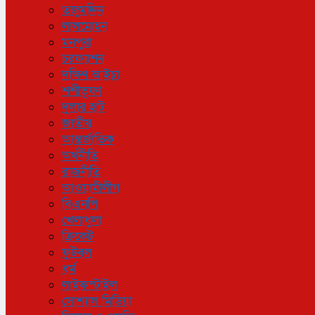
তজুমদ্দিন
লালমোহন
মনপুরা
চরফ্যাশন
দক্ষিণ আইচা
শশীভূষণ
দুলার হাট
জাতীয়
আন্তর্জাতিক
অর্থনীতি
রাজনীতি
আওয়ামীলীগ
বিএনপি
খেলাধুলা
ক্রিকেট
ফুটবল
ধর্ম
লাইফস্টাইল
সোশ্যাল মিডিয়া