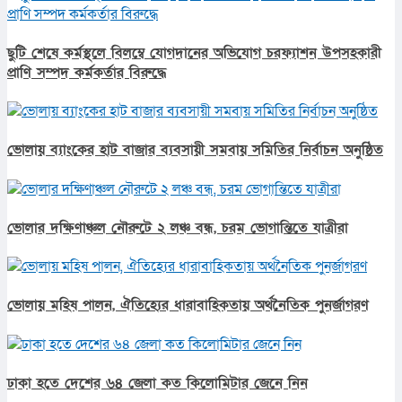
ছুটি শেষে কর্মস্থলে বিলম্বে যোগদানের অভিযোগ চরফ্যাশন উপসহকারী
প্রাণি সম্পদ কর্মকর্তার বিরুদ্ধে
ভোলায় ব্যাংকের হাট বাজার ব্যবসায়ী সমবায় সমিতির নির্বাচন অনুষ্ঠিত
ভোলার দক্ষিণাঞ্চল নৌরুটে ২ লঞ্চ বন্ধ, চরম ভোগান্তিতে যাত্রীরা
ভোলায় মহিষ পালন, ঐতিহ্যের ধারাবাহিকতায় অর্থনৈতিক পুনর্জাগরণ
ঢাকা হতে দেশের ৬৪ জেলা কত কিলোমিটার জেনে নিন