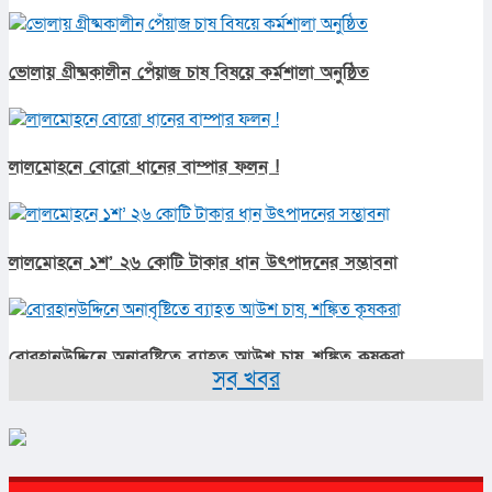
ভোলায় গ্রীষ্মকালীন পেঁয়াজ চাষ বিষয়ে কর্মশালা অনুষ্ঠিত
লালমোহনে বোরো ধানের বাম্পার ফলন !
লালমোহনে ১শ’ ২৬ কোটি টাকার ধান উৎপাদনের সম্ভাবনা
বোরহানউদ্দিনে অনাবৃষ্টিতে ব্যাহত আউশ চাষ, শঙ্কিত কৃষকরা
সব খবর