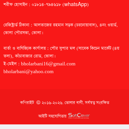
শরীফ হোসাইন : ০১৮১৪-৭৯৪৬১৮ (whatsApp)
রেজিষ্ট্রার্ড ঠিকানা : আলতাজের রহমান সড়ক (চরনোয়াবাদ), ৪নং ওয়ার্ড,
ভোলা পৌরসভা, ভোলা।
বার্তা ও বাণিজ্যিক কার্যালয় : পৌর সুপার মল (সাবেক কিচেন মার্কেট (৪য়
তলা), কাঁচাবাজার রোড, ভোলা।
ই-মেইল :
bholarbani16@gmail.com
bholarbani@yahoo.com
কপিরাইট © ২০১৬-২০২৬.
ভোলার বাণী
. সর্বস্বত্ব সংরক্ষিত
আইটি সহযোগিতায়