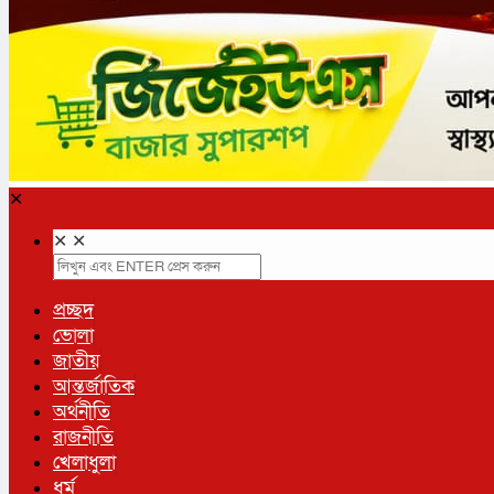
✕
✕
✕
প্রচ্ছদ
ভোলা
জাতীয়
আন্তর্জাতিক
অর্থনীতি
রাজনীতি
খেলাধুলা
ধর্ম