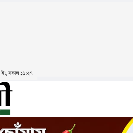
২৬ ইং, সকাল ১১:২৭