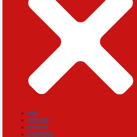
প্রচ্ছদ
ভোলা সদর
দৌলতখান
বোরহানউদ্দিন