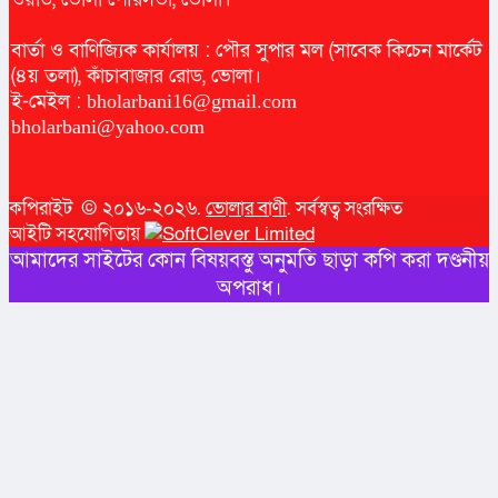
বার্তা ও বাণিজ্যিক কার্যালয় : পৌর সুপার মল (সাবেক কিচেন মার্কেট
(৪য় তলা), কাঁচাবাজার রোড, ভোলা।
ই-মেইল :
bholarbani16@gmail.com
bholarbani@yahoo.com
কপিরাইট © ২০১৬-২০২৬.
ভোলার বাণী
. সর্বস্বত্ব সংরক্ষিত
আইটি সহযোগিতায়
আমাদের সাইটের কোন বিষয়বস্তু অনুমতি ছাড়া কপি করা দণ্ডনীয়
অপরাধ।