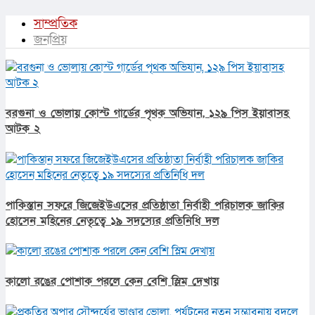
সাম্প্রতিক
জনপ্রিয়
বরগুনা ও ভোলায় কোস্ট গার্ডের পৃথক অভিযান, ১২৯ পিস ইয়াবাসহ
আটক ২
পাকিস্তান সফরে জিজেইউএসের প্রতিষ্ঠাতা নির্বাহী পরিচালক জাকির
হোসেন মহিনের নেতৃত্বে ১৯ সদস্যের প্রতিনিধি দল
কালো রঙের পোশাক পরলে কেন বেশি স্লিম দেখায়