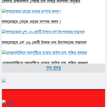
ভোলায় গ্রীষ্মকালীন পেঁয়াজ চাষ বিষয়ে কর্মশালা অনুষ্ঠিত
লালমোহনে বোরো ধানের বাম্পার ফলন !
লালমোহনে ১শ’ ২৬ কোটি টাকার ধান উৎপাদনের সম্ভাবনা
বোরহানউদ্দিনে অনাবৃষ্টিতে ব্যাহত আউশ চাষ, শঙ্কিত কৃষকরা
সব খবর