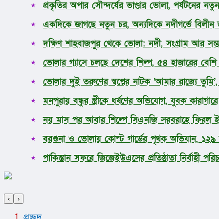
প্রকৃতির অপার সৌন্দর্যের ভাণ্ডার ভোলা, পর্যটনের ন
একদিকে জাগছে নতুন চর, অন্যদিকে নদীগর্ভে বিলীন 
দক্ষিণ শাহবাজপুর থেকে ভোলা: নদী, সংগ্রাম আর সম্
ভোলার গ্যাসে চলছে দেশের শিল্প, ৫৪ হাজারের বেশ
ভোলার দুই তরুণের স্বপ্নের নাটক ‘আমার রাজ্যে তুমি’, পর
মনপুরায় বন্ধুর স্ত্রীকে ধর্ষণের অভিযোগ, যুবক কারাগারে
নয় মাস পর আবার শিল্পে সিএনজি সরবরাহে ফিরল ইন্ট্র
বরগুনা ও ভোলায় কোস্ট গার্ডের পৃথক অভিযান, ১২
পাকিস্তান সফরে জিজেইউএসের প্রতিষ্ঠাতা নির্বাহী প
‹
›
প্রচ্ছদ