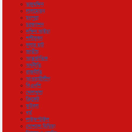
তজুমদ্দিন
লালমোহন
মনপুরা
চরফ্যাশন
দক্ষিণ আইচা
শশীভূষণ
দুলার হাট
জাতীয়
আন্তর্জাতিক
অর্থনীতি
রাজনীতি
আওয়ামীলীগ
বিএনপি
খেলাধুলা
ক্রিকেট
ফুটবল
ধর্ম
লাইফস্টাইল
সোশ্যাল মিডিয়া