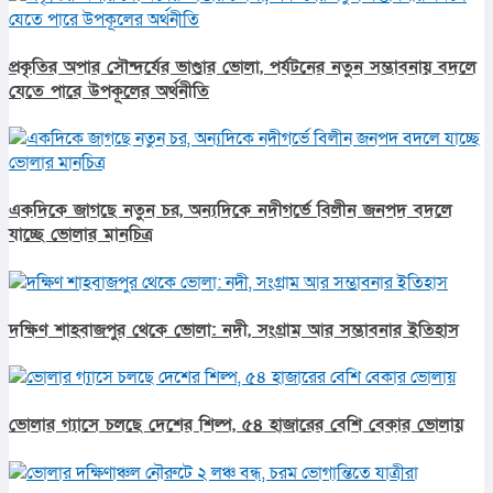
প্রকৃতির অপার সৌন্দর্যের ভাণ্ডার ভোলা, পর্যটনের নতুন সম্ভাবনায় বদলে
যেতে পারে উপকূলের অর্থনীতি
একদিকে জাগছে নতুন চর, অন্যদিকে নদীগর্ভে বিলীন জনপদ বদলে
যাচ্ছে ভোলার মানচিত্র
দক্ষিণ শাহবাজপুর থেকে ভোলা: নদী, সংগ্রাম আর সম্ভাবনার ইতিহাস
ভোলার গ্যাসে চলছে দেশের শিল্প, ৫৪ হাজারের বেশি বেকার ভোলায়