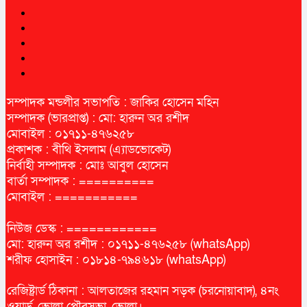
সম্পাদক মন্ডলীর সভাপতি : জাকির হোসেন মহিন
সম্পাদক (ভারপ্রাপ্ত) : মো: হারুন অর রশীদ
মোবাইল : ০১৭১১-৪৭৬২৫৮
প্রকাশক : বীথি ইসলাম (এ্যাডভোকেট)
নির্বাহী সম্পাদক : মোঃ আবুল হোসেন
বার্তা সম্পাদক : ==========
মোবাইল : ===========
নিউজ ডেস্ক : ============
মো: হারুন অর রশীদ : ০১৭১১-৪৭৬২৫৮ (whatsApp)
শরীফ হোসাইন : ০১৮১৪-৭৯৪৬১৮ (whatsApp)
রেজিষ্ট্রার্ড ঠিকানা : আলতাজের রহমান সড়ক (চরনোয়াবাদ), ৪নং
ওয়ার্ড, ভোলা পৌরসভা, ভোলা।