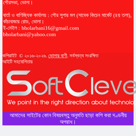
পৌরসভা, ভোলা।
বার্তা ও বাণিজ্যিক কার্যালয় : পৌর সুপার মল (সাবেক কিচেন মার্কেট (৪য় তলা),
কাঁচাবাজার রোড, ভোলা।
ই-মেইল :
bholarbani16@gmail.com
bholarbani@yahoo.com
কপিরাইট © ২০১৬-২০২৬.
ভোলার বাণী
. সর্বস্বত্ব সংরক্ষিত
আইটি সহযোগিতায়
আমাদের সাইটের কোন বিষয়বস্তু অনুমতি ছাড়া কপি করা দণ্ডনীয়
অপরাধ।