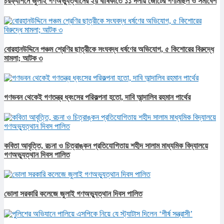
চরফ্যাশনে জুলাই গণঅভ্যুত্থানের ২য় বার্ষিকীতে ১১ দলীয় জোটের গণমিছিল ও সমাবেশ
বোরহানউদ্দিনে পঞ্চম শ্রেণির ছাত্রীকে সংঘবদ্ধ ধর্ষণের অভিযোগ, ৫ কিশোরের বিরুদ্ধে
মামলা; আটক ৩
গণভবন থেকেই গণতন্ত্র ধ্বংসের পরিকল্পনা হতো, দাবি আন্দালিব রহমান পার্থের
কবিতা আবৃত্তি, রচনা ও চিত্রাঙ্কন প্রতিযোগিতায় শহীদ সালাম মাধ্যমিক বিদ্যালয়ে
গণঅভ্যুত্থান দিবস পালিত
ভোলা সরকারি কলেজে জুলাই গণঅভ্যুত্থান দিবস পালিত