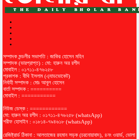
সম্পাদক মন্ডলীর সভাপতি : জাকির হোসেন মহিন
সম্পাদক (ভারপ্রাপ্ত) : মো: হারুন অর রশীদ
মোবাইল : ০১৭১১-৪৭৬২৫৮
প্রকাশক : বীথি ইসলাম (এ্যাডভোকেট)
নির্বাহী সম্পাদক : মোঃ আবুল হোসেন
বার্তা সম্পাদক : ==========
মোবাইল : ===========
নিউজ ডেস্ক : ============
মো: হারুন অর রশীদ : ০১৭১১-৪৭৬২৫৮ (whatsApp)
শরীফ হোসাইন : ০১৮১৪-৭৯৪৬১৮ (whatsApp)
রেজিষ্ট্রার্ড ঠিকানা : আলতাজের রহমান সড়ক (চরনোয়াবাদ), ৪নং ওয়ার্ড, ভোলা