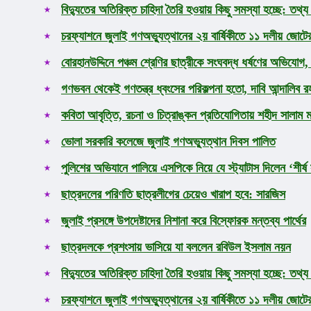
জাতীয়
বিদ্যুতের অতিরিক্ত চাহিদা তৈরি হওয়ায় কিছু সমস্যা হচ্ছে: তথ্য 
আন্তর্জাতিক
অর্থনীতি
চরফ্যাশনে জুলাই গণঅভ্যুত্থানের ২য় বার্ষিকীতে ১১ দলীয় জোট
রাজনীতি
বোরহানউদ্দিনে পঞ্চম শ্রেণির ছাত্রীকে সংঘবদ্ধ ধর্ষণের অভিযো
খেলাধুলা
ধর্ম
গণভবন থেকেই গণতন্ত্র ধ্বংসের পরিকল্পনা হতো, দাবি আন্দালিব রহ
লাইফস্টাইল
সোশ্যাল মিডিয়া
কবিতা আবৃত্তি, রচনা ও চিত্রাঙ্কন প্রতিযোগিতায় শহীদ সালাম ম
বিজ্ঞান ও প্রযুক্তি
আরও
ভোলা সরকারি কলেজে জুলাই গণঅভ্যুত্থান দিবস পালিত
পুলিশের অভিযানে পালিয়ে এসপিকে নিয়ে যে স্ট্যাটাস দিলেন ‘শীর্ষ সন
ছাত্রদলের পরিণতি ছাত্রলীগের চেয়েও খারাপ হবে: সারজিস
জুলাই প্রসঙ্গে উপদেষ্টাদের নিশানা করে বিস্ফোরক মন্তব্য পার্থের
ছাত্রদলকে প্রশংসায় ভাসিয়ে যা বললেন রবিউল ইসলাম নয়ন
বিদ্যুতের অতিরিক্ত চাহিদা তৈরি হওয়ায় কিছু সমস্যা হচ্ছে: তথ্য 
চরফ্যাশনে জুলাই গণঅভ্যুত্থানের ২য় বার্ষিকীতে ১১ দলীয় জোট