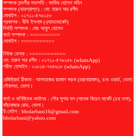
সম্পাদক মন্ডলীর সভাপতি : জাকির হোসেন মহিন
সম্পাদক (ভারপ্রাপ্ত) : মো: হারুন অর রশীদ
মোবাইল : ০১৭১১-৪৭৬২৫৮
প্রকাশক : বীথি ইসলাম (এ্যাডভোকেট)
নির্বাহী সম্পাদক : মোঃ আবুল হোসেন
বার্তা সম্পাদক : ==========
মোবাইল : ===========
নিউজ ডেস্ক : ============
মো: হারুন অর রশীদ : ০১৭১১-৪৭৬২৫৮ (whatsApp)
শরীফ হোসাইন : ০১৮১৪-৭৯৪৬১৮ (whatsApp)
রেজিষ্ট্রার্ড ঠিকানা : আলতাজের রহমান সড়ক (চরনোয়াবাদ), ৪নং ওয়ার্ড, ভোলা
পৌরসভা, ভোলা।
বার্তা ও বাণিজ্যিক কার্যালয় : পৌর সুপার মল (সাবেক কিচেন মার্কেট (৪য় তলা),
কাঁচাবাজার রোড, ভোলা।
ই-মেইল :
bholarbani16@gmail.com
bholarbani@yahoo.com