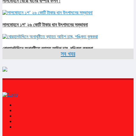
লালমোহনে বোরো ধানের বাম্পার ফলন !
লালমোহনে ১শ’ ২৬ কোটি টাকার ধান উৎপাদনের সম্ভাবনা
বোরহানউদ্দিনে অনাবৃষ্টিতে ব্যাহত আউশ চাষ, শঙ্কিত কৃষকরা
সব খবর