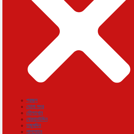
বিজ্ঞান ও প্রযুক্তি
আরও
বিনোদন
বিশেষ প্রতিবেদন
শেয়ার বাজার
বিচিত্র সংবাদ
সাক্ষাৎকার
সড়ক দুর্ঘটনা
অপরাধ
প্রচ্ছদ
ভোলা সদর
দৌলতখান
বোরহানউদ্দিন
তজুমদ্দিন
লালমোহন