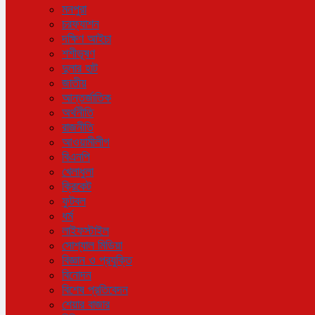
মনপুরা
চরফ্যাশন
দক্ষিণ আইচা
শশীভূষণ
দুলার হাট
জাতীয়
আন্তর্জাতিক
অর্থনীতি
রাজনীতি
আওয়ামীলীগ
বিএনপি
খেলাধুলা
ক্রিকেট
ফুটবল
ধর্ম
লাইফস্টাইল
সোশ্যাল মিডিয়া
বিজ্ঞান ও প্রযুক্তি
বিনোদন
বিশেষ প্রতিবেদন
শেয়ার বাজার