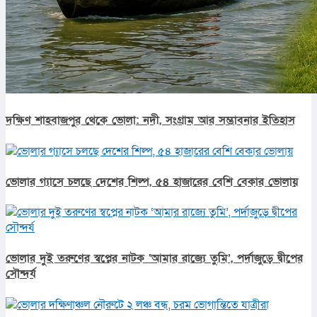
দক্ষিণ শাহবাজপুর থেকে ভোলা: নদী, সংগ্রাম আর সম্ভাবনার ইতিহাস
ভোলার গ্যাসে চলছে দেশের শিল্প, ৫৪ হাজারের বেশি বেকার ভোলায়
ভোলার দুই তরুণের স্বপ্নের নাটক ‘আমার রাজ্যে তুমি’, পর্দাজুড়ে দ্বীপের
সৌন্দর্য