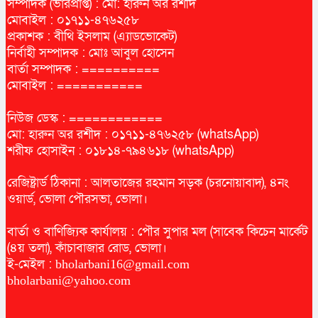
সম্পাদক (ভারপ্রাপ্ত) : মো: হারুন অর রশীদ
মোবাইল : ০১৭১১-৪৭৬২৫৮
প্রকাশক : বীথি ইসলাম (এ্যাডভোকেট)
নির্বাহী সম্পাদক : মোঃ আবুল হোসেন
বার্তা সম্পাদক : ==========
মোবাইল : ===========
নিউজ ডেস্ক : ============
মো: হারুন অর রশীদ : ০১৭১১-৪৭৬২৫৮ (whatsApp)
শরীফ হোসাইন : ০১৮১৪-৭৯৪৬১৮ (whatsApp)
রেজিষ্ট্রার্ড ঠিকানা : আলতাজের রহমান সড়ক (চরনোয়াবাদ), ৪নং
ওয়ার্ড, ভোলা পৌরসভা, ভোলা।
বার্তা ও বাণিজ্যিক কার্যালয় : পৌর সুপার মল (সাবেক কিচেন মার্কেট
(৪য় তলা), কাঁচাবাজার রোড, ভোলা।
ই-মেইল :
bholarbani16@gmail.com
bholarbani@yahoo.com