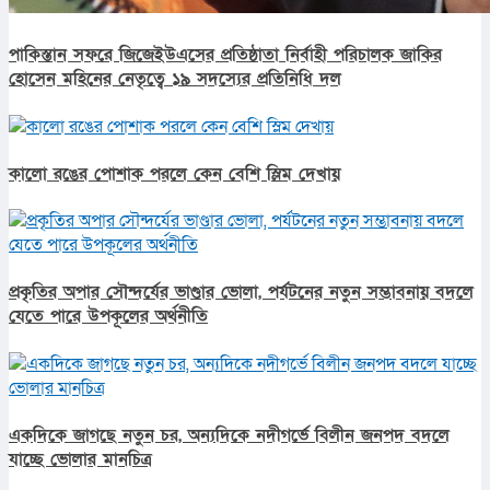
পাকিস্তান সফরে জিজেইউএসের প্রতিষ্ঠাতা নির্বাহী পরিচালক জাকির
হোসেন মহিনের নেতৃত্বে ১৯ সদস্যের প্রতিনিধি দল
কালো রঙের পোশাক পরলে কেন বেশি স্লিম দেখায়
প্রকৃতির অপার সৌন্দর্যের ভাণ্ডার ভোলা, পর্যটনের নতুন সম্ভাবনায় বদলে
যেতে পারে উপকূলের অর্থনীতি
একদিকে জাগছে নতুন চর, অন্যদিকে নদীগর্ভে বিলীন জনপদ বদলে
যাচ্ছে ভোলার মানচিত্র