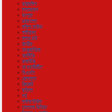
তজুমদ্দিন
লালমোহন
মনপুরা
চরফ্যাশন
দক্ষিণ আইচা
শশীভূষণ
দুলার হাট
জাতীয়
আন্তর্জাতিক
অর্থনীতি
রাজনীতি
আওয়ামীলীগ
বিএনপি
খেলাধুলা
ক্রিকেট
ফুটবল
ধর্ম
লাইফস্টাইল
সোশ্যাল মিডিয়া