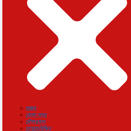
ধর্ম
লাইফস্টাইল
সোশ্যাল মিডিয়া
বিজ্ঞান ও প্রযুক্তি
আরও
বিনোদন
বিশেষ প্রতিবেদন
শেয়ার বাজার
বিচিত্র সংবাদ
সাক্ষাৎকার
সড়ক দুর্ঘটনা
অপরাধ
প্রচ্ছদ
ভোলা সদর
দৌলতখান
বোরহানউদ্দিন