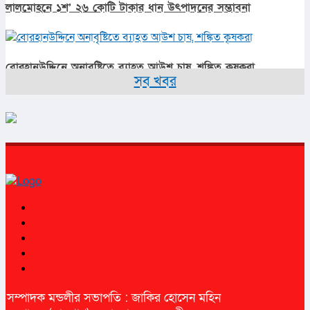
লালমোহনে ১শ’ ২৬ কোটি টাকার ধান উৎপাদনের সম্ভাবনা
বোরহানউদ্দিনে অনাবৃষ্টিতে ব্যাহত আউশ চাষ, শঙ্কিত কৃষকরা
সব খবর
সম্পাদক মন্ডলীর সভাপতি : জাকির হোসেন মহিন