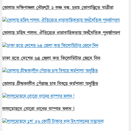
ভোলার দক্ষিণাঞ্চল নৌরুটে ২ লঞ্চ বন্ধ, চরম ভোগান্তিতে যাত্রীরা
ভোলায় মহিষ পালন, ঐতিহ্যের ধারাবাহিকতায় অর্থনৈতিক পুনর্জাগরণ
ঢাকা হতে দেশের ৬৪ জেলা কত কিলোমিটার জেনে নিন
ভোলায় গ্রীষ্মকালীন পেঁয়াজ চাষ বিষয়ে কর্মশালা অনুষ্ঠিত
লালমোহনে বোরো ধানের বাম্পার ফলন !