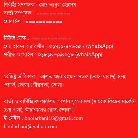
নির্বাহী সম্পাদক : মোঃ আবুল হোসেন
বার্তা সম্পাদক : ==========
মোবাইল : ===========
নিউজ ডেস্ক : ============
মো: হারুন অর রশীদ : ০১৭১১-৪৭৬২৫৮ (whatsApp)
শরীফ হোসাইন : ০১৮১৪-৭৯৪৬১৮ (whatsApp)
রেজিষ্ট্রার্ড ঠিকানা : আলতাজের রহমান সড়ক (চরনোয়াবাদ), ৪নং
ওয়ার্ড, ভোলা পৌরসভা, ভোলা।
বার্তা ও বাণিজ্যিক কার্যালয় : পৌর সুপার মল (সাবেক কিচেন মার্কেট
(৪য় তলা), কাঁচাবাজার রোড, ভোলা।
ই-মেইল :
bholarbani16@gmail.com
bholarbani@yahoo.com