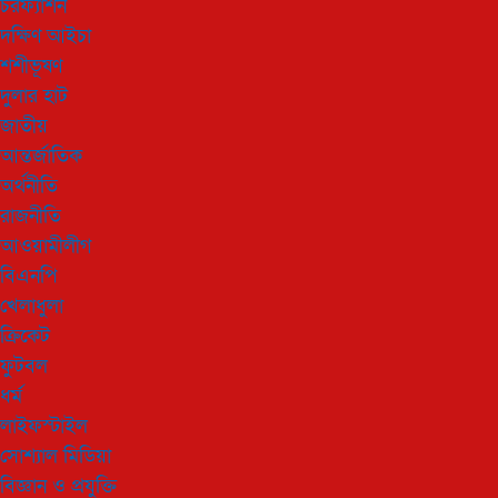
চরফ্যাশন
দক্ষিণ আইচা
শশীভূষণ
দুলার হাট
জাতীয়
আন্তর্জাতিক
অর্থনীতি
রাজনীতি
আওয়ামীলীগ
বিএনপি
খেলাধুলা
ক্রিকেট
ফুটবল
ধর্ম
লাইফস্টাইল
সোশ্যাল মিডিয়া
বিজ্ঞান ও প্রযুক্তি