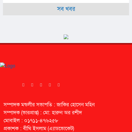
উপসহকারী
সব খবর
প্রাণি
সম্পদ
কর্মকর্তার
বিরুদ্ধে
সম্পাদক মন্ডলীর সভাপতি : জাকির হোসেন মহিন
সম্পাদক (ভারপ্রাপ্ত) : মো: হারুন অর রশীদ
মোবাইল : ০১৭১১-৪৭৬২৫৮
প্রকাশক : বীথি ইসলাম (এ্যাডভোকেট)