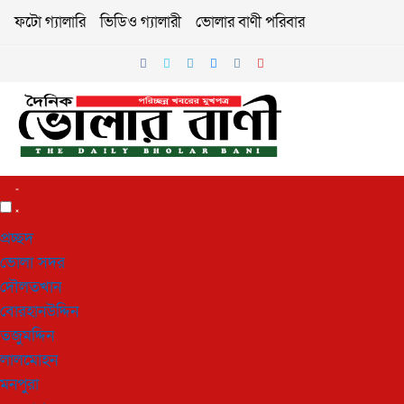
ফটো গ্যালারি
ভিডিও গ্যালারী
ভোলার বাণী পরিবার
প্রচ্ছদ
ভোলা সদর
দৌলতখান
বোরহানউদ্দিন
তজুমদ্দিন
লালমোহন
মনপুরা