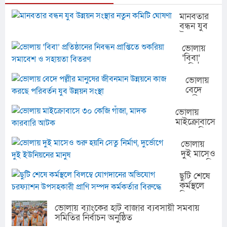
মানবতার
বন্ধন যুব
উন্নয়ন
সংস্থার
ভোলায়
নতুন
‘বিবা’
কমিটি
প্রতিষ্ঠানের
ঘোষণা
নিবন্ধন
ভোলায়
প্রাপ্তিতে
বেদে
শুকরিয়া
পল্লীর
সমাবেশ
মানুষের
ভোলায়
ও
জীবনমান
মাইক্রোবাসে
সহায়তা
উন্নয়নে
৩০ কেজি
বিতরণ
কাজ
গাঁজা, মাদক
ভোলায়
করছে
কারবারি
দুই মাসেও
পরিবর্তন
আটক
শুরু হয়নি
যুব
সেতু
ছুটি শেষে
উন্নয়ন
নির্মাণ,
কর্মস্থলে
সংস্থা
দুর্ভোগে
বিলম্বে
দুই
যোগদানের
ভোলায় ব্যাংকের হাট বাজার ব্যবসায়ী সমবায়
ইউনিয়নের
অভিযোগ
সমিতির নির্বাচন অনুষ্ঠিত
মানুষ
চরফ্যাশন